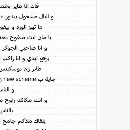
فاك انا طاير بخم
و البال مشغول بيدور 
ما تهز الورد و بي
يا مان انت منفوخ بجد
و انا صاحبي الجوكر و
برفع ايدي و انا راكب cuz انت مدامك هارلي
طاير زي بوسكيتس ق
جاية ب new scheme زي بضرب اوباما تشاولينج
و النا
و انت مكانك راوح ما
بالناس
يلقاك ملاكم جامح ف 