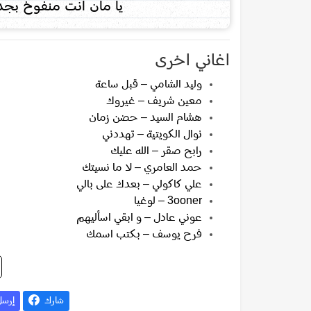
يا مان انت منفوخ بجد
اغاني اخرى
وليد الشامي – قبل ساعة
معين شريف – غيروك
هشام السيد – حضن زمان
نوال الكويتية – تهددني
رابح صقر – الله عليك
حمد العامري – لا ما نسيتك
علي كاكولي – بعدك على بالي
3ooner – لوغيا
عوني عادل – و ابقي اسأليهم
فرح يوسف – بكتب اسمك
شارك
إرس