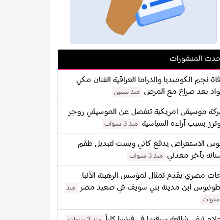
دث المنشورات
اة نجم الكوميديا والدراما العراقية الفنان مكي
اد بعد صراع مع المرض
منذ سنتين
كة موسيقى امريكية تنفصل عن الموسيقي روجر
ترز بسبب آراءه السياسية
منذ 3 سنوات
س الاستعراض يدفع كاني ويست لتبديل طقم
نانه بآخر معدني
منذ 3 سنوات
ات مصري يقدم تمثال لمؤسس الرهبنة الأنبا
طونيوس ابن مدينة بني سويف في صعيد مصر
منذ
لام تنفي شائعة سرقتها في فرنسا كلياً
منذ 3 سنوات