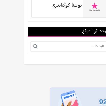
نوستا كوكياندزي
بحث في الموقع
محمد عادل سلامة
إجلال زكي
عرض الكل
9