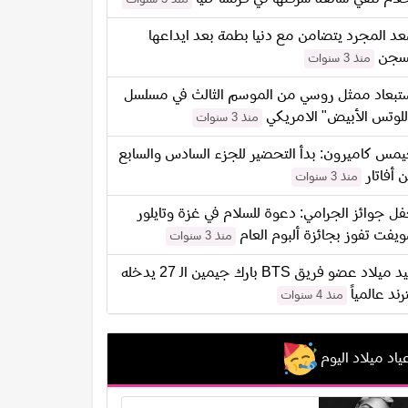
د المجرد يتضامن مع دنيا بطمة بعد ايداعها
سجن
منذ 3 سنوات
تبعاد ممثل روسي من الموسم الثالث في مسلسل
للوتس الأبيض" الامريكي
منذ 3 سنوات
مس كاميرون: بدأ التحضير للجزء السادس والسابع
 أفاتار
منذ 3 سنوات
ل جوائز الجرامي: دعوة للسلام في غزة وتايلور
يفت تفوز بجائزة ألبوم العام
منذ 3 سنوات
عيد ميلاد عضو فريق BTS بارك جيمين الـ 27 يدخله
ترند عالمياً
منذ 4 سنوات
ياد ميلاد اليوم