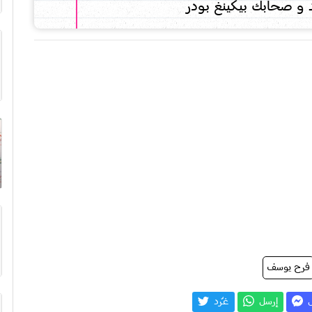
 و صحابك بيكينغ بودر
فرح يوسف
ل
إرسل
غـّرد