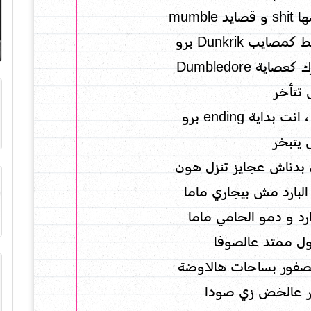
ب Dunkrik برو
ة Dumbledore
 تتأخر
اية ending برو
 يتبخر
 بدناش عجايز تنزل هون
 البارد مش بيجاري ماما
ارد و دمو الحامي ماما
ول ممتد عالصوفا
عصفور بساحات هالاوضة
فور عالخض زي صودا