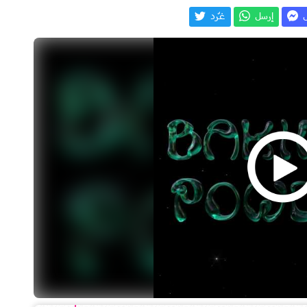
ل
إرسل
غـّرد