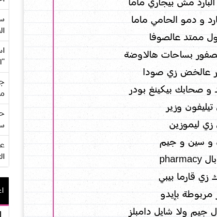
 البارد مش بيجاري ماما
ارد و دمو الحامي ماما
سع
ال
ول ممتد عالصوفا
اس
عصفور بساحات هالاوضة
"ا
فور عالخض زي صودا
جي
 و صحابك بيكينغ بودر
من
تيليفون وزير
حف
زي ليموزين
سو
 و سين و جيم
ال
pharm
 زي قارما بيبي
اع
مربوطة بإيدو