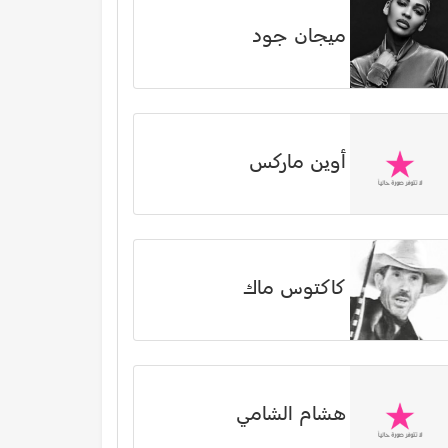
ميجان جود
أوين ماركس
كاكتوس ماك
هشام الشامي