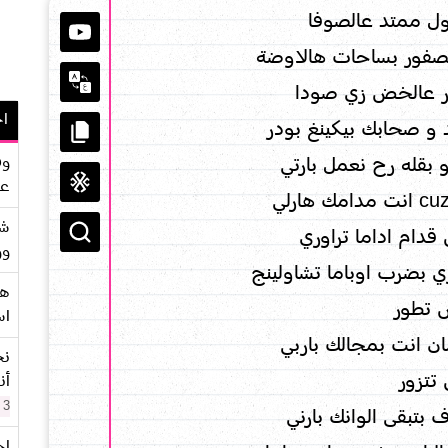
ول ممتد عالصوفا
عصفور بساحات هالاوضة
فور عالخض زي صودا
اح
 و صحابك بيكينغ بودر
وف
 بقله رح نعمل بارتي
عو
شر
دام اداما تراوري
وو
هو
س تطور
اس
ن انت بمجالك باربي
نح
 تتزور
أن
3 سنوات
بتبقى الوانك بارني
اح