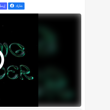
شارك
إرس