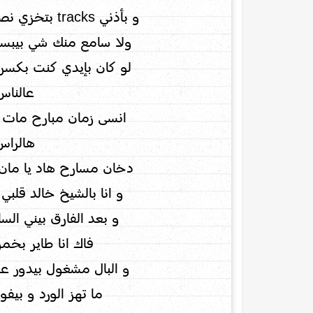
و بأذني tracks بتخزي نصها shit و قصايد mumble
ولا سامع منك شي بيبسط كمصاي
لو كان بإيدي كنت بكسرك كعصاي
عالناس
انسى زمان مبارح مات ، انت بد
هالراس
دخان مسارح هاد يا مان
و انا بالشيخ خالد قلبي
و بعد الفارق بيني الس
فاك انا طاير بخم
و البال مشغول بيدور 
ما تهز الورد و بي