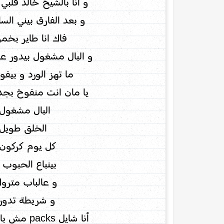
و انا بالشيخ خالد قلبي
و بعد الفارق بيني الس
فاك انا طاير بخم
و البال مشغول بيدور 
ما تهز الورد و بي
يا مان انت منفوخ بجد
البال مشغول 
الخلق طويل 
كل يوم كركون
بينباع الحبوب بال acy
و عالباب متروك
و شريطة تدور 
أنا شايل packs مش بال جيم ولا شايل دامبلز