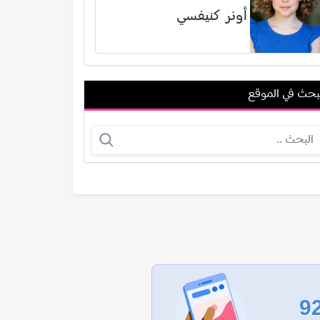
أونر كنيفسي
بحث في الموقع
جي دي موباسان
إبراهيم نجم
عرض الكل
9