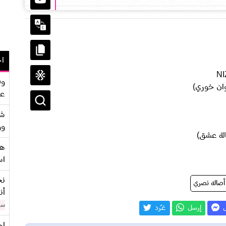
اح
NI
وف
ان خوري)
عو
شر
وو
لة عشق)
هو
اس
نح
أصالة نصري
أن
سن
ل
إرسل
غـّرد
اح