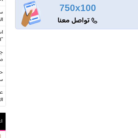
750x100
سع
تواصل معنا
ال
اس
"ا
جي
من
حف
سو
ال
اع