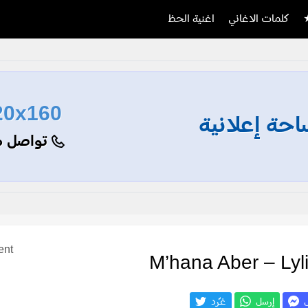
كلمات الاغاني
اغنية الحظ
20x160
حة إعلانية
تواصل م
ent
ل
إرسل
غـّرد