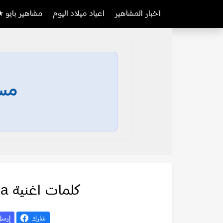
اخبار المشاهير
اعياد ميلاد اليوم
مشاهير بايو ★
مسا
كلمات اغنية M’hana Aber – Lylia
شارك
إرس