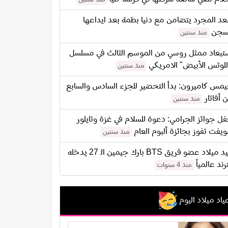
د المجرد يتضامن مع دنيا بطمة بعد ايداعها
سجن
منذ سنتين
تبعاد ممثل روسي من الموسم الثالث في مسلسل
للوتس الأبيض" الامريكي
منذ سنتين
مس كاميرون: بدأ التحضير للجزء السادس والسابع
 أفاتار
منذ سنتين
ل جوائز الجرامي: دعوة للسلام في غزة وتايلور
يفت تفوز بجائزة ألبوم العام
منذ سنتين
عيد ميلاد عضو فريق BTS بارك جيمين الـ 27 يدخله
ترند عالمياً
منذ 4 سنوات
ياد ميلاد اليوم