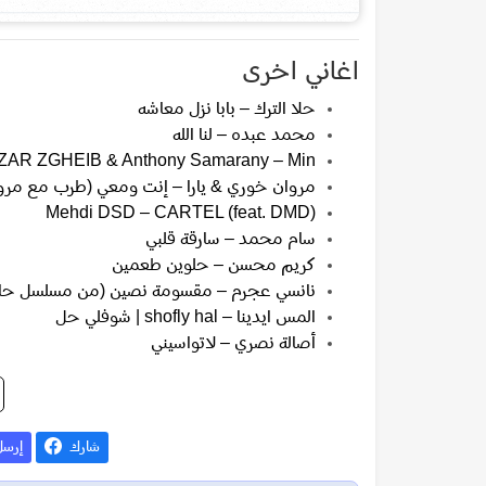
اغاني اخرى
حلا الترك – بابا نزل معاشه
محمد عبده – لنا الله
ZAR ZGHEIB & Anthony Samarany – Min
مروان خوري & يارا – إنت ومعي (طرب مع مرو
Mehdi DSD – CARTEL (feat. DMD)
سام محمد – سارقة قلبي
كريم محسن – حلوين طعمين
نانسي عجرم – مقسومة نصين (من مسلسل حا
المس ايدينا – shofly hal | شوفلي حل
أصالة نصري – لاتواسيني
شارك
إرس