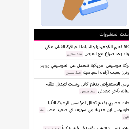
دث المنشورات
اة نجم الكوميديا والدراما العراقية الفنان مكي
اد بعد صراع مع المرض
منذ سنتين
كة موسيقى امريكية تنفصل عن الموسيقي روجر
ترز بسبب آراءه السياسية
منذ سنتين
س الاستعراض يدفع كاني ويست لتبديل طقم
نانه بآخر معدني
منذ سنتين
ات مصري يقدم تمثال لمؤسس الرهبنة الأنبا
طونيوس ابن مدينة بني سويف في صعيد مصر
منذ
تين
لام تنفي شائعة سرقتها في فرنسا كلياً
منذ سنتين