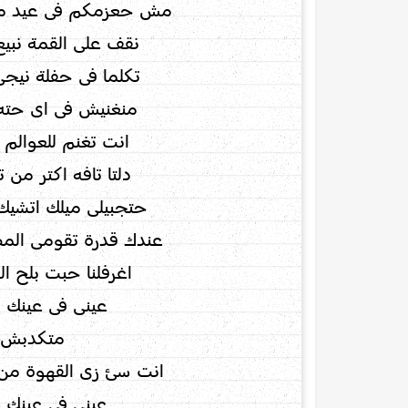
مش حعزمكم فى عيد ميل
نقف على القمة نبيع 
تكلما فى حفلة نيجى
منغنيش فى اى حته و
انت تغنم للعوال
دلتا تافه اكتر من 
حتجبيلى ميلك اتشيك
عندك قدرة تقومى المط
اغرفلنا حبت بلح ا
عينى فى عينك (
متكدبش (ل
انت سئ زى القهوة م
عينى فى عينك (