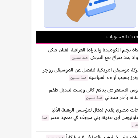
دث المنشورات
اة نجم الكوميديا والدراما العراقية الفنان مكي
اد بعد صراع مع المرض
منذ سنتين
كة موسيقى امريكية تنفصل عن الموسيقي روجر
ترز بسبب آراءه السياسية
منذ سنتين
س الاستعراض يدفع كاني ويست لتبديل طقم
نانه بآخر معدني
منذ سنتين
ات مصري يقدم تمثال لمؤسس الرهبنة الأنبا
طونيوس ابن مدينة بني سويف في صعيد مصر
منذ
تين
لام تنفي شائعة سرقتها في فرنسا كلياً
منذ سنتين