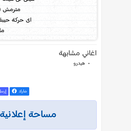
مترمش (ت
اى حركة حيبق
ما
اغاني مشابهة
هيدرو
شارك
إرس
مساحة إعلانية