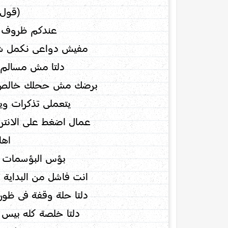
(قول ا
عندكم ظروف لا
مفيش دواعى نكمل ش
دلتا مش مسالم د
برضك مش ححلك خالص ح
يتعملى تذكرات ويت
عمال اضغط على الانتر 
اهاا
بؤس البؤسمات غ
انت فاشل من البداية 
دلتا حلة وقفة فى ظورك
دلتا خلصة كله بيس