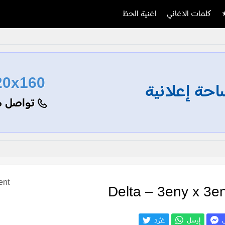
كلمات الاغاني
اغنية الحظ
20x160
حة إعلانية
تواصل م
ent
ل
إرسل
غـّرد