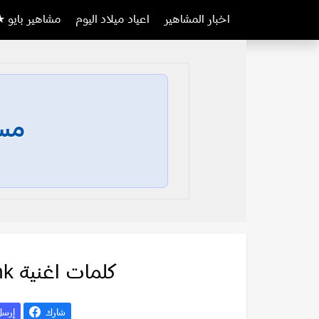
اخبار المشاهير
اعياد ميلاد اليوم
مشاهير بايو ★
مسا
كلمات اغنية Delta – 3eny x 3enk
شارك
إرس