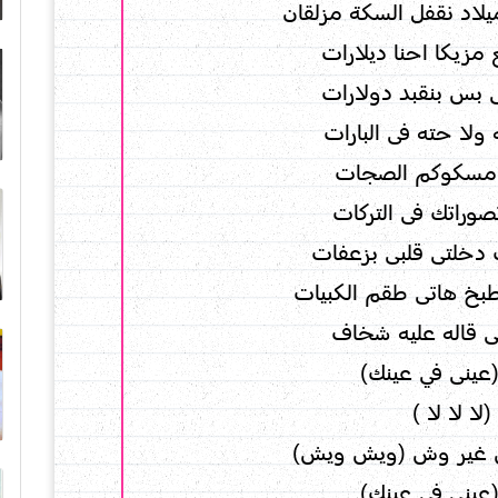
اد نقفل السكة مزلقان
مزيكا احنا ديلارات
 بس بنقبد دولارات
لا حته فى البارات
م مسكوكم الصجات
تصوراتك فى التركات
 دخلتى قلبى بزعفات
بخ هاتى طقم الكبيات
لى قاله عليه شخاف
عينى في عينك)
ا لا لا )
ن غير وش (ويش ويش)
عينى في عينك)