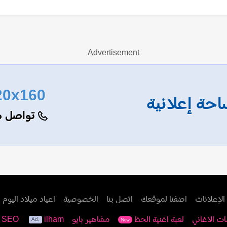
Advertisement
20x160
حة إعلانية
تواصل م
الإعلانات
اضفنا لموقعك
اتصل بنا
الخصوصية
اعياد ميلاد اليوم
ات الاغاني
لعبة اغنية الحظ
مشاهير بايو
ilham
e SEO
New