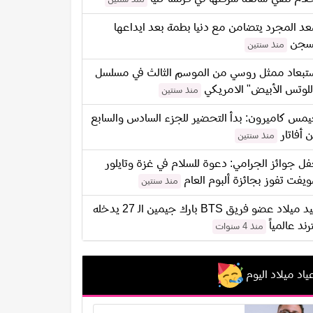
د المجرد يتضامن مع دنيا بطمة بعد ايداعها
سجن
منذ سنتين
تبعاد ممثل روسي من الموسم الثالث في مسلسل
للوتس الأبيض" الامريكي
منذ سنتين
مس كاميرون: بدأ التحضير للجزء السادس والسابع
 أفاتار
منذ سنتين
ل جوائز الجرامي: دعوة للسلام في غزة وتايلور
يفت تفوز بجائزة ألبوم العام
منذ سنتين
عيد ميلاد عضو فريق BTS بارك جيمين الـ 27 يدخله
ترند عالمياً
منذ 4 سنوات
ياد ميلاد اليوم