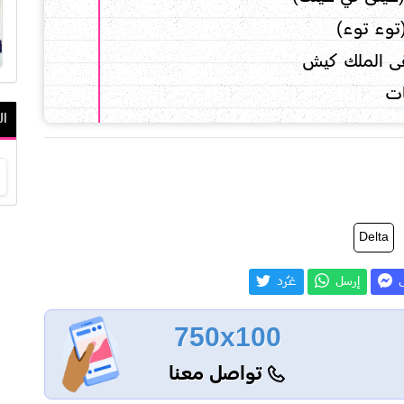
وء توء)
ى الملك كيش
ت
ال
Delta
ل
إرسل
غـّرد
750x100
تواصل معنا