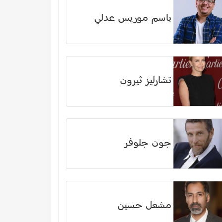
باسم موريس عدلي
تشارليز ثيرون
جون جلوفر
مشعل حسين