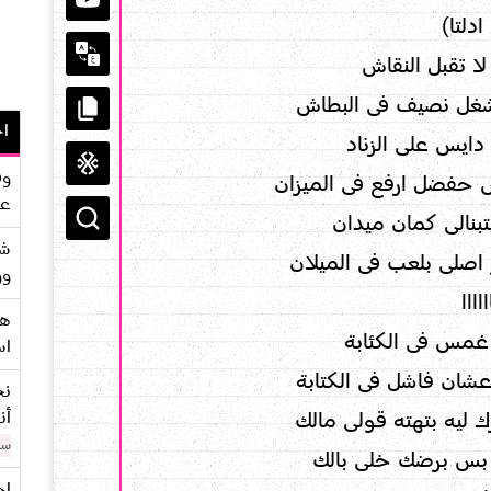
دلتا)
 تقبل النقاش
غل نصيف فى البطاش
اح
ايس على الزناد
وف
فضل ارفع فى الميزان
عو
بنالى كمان ميدان
شر
اصلى بلعب فى الميلان
وو
اااا
هو
مس فى الكئابة
اس
عشان فاشل فى الكتابة
نح
أن
 ليه بتهته قولى مالك
سن
 بس برضك خلى بالك
اح