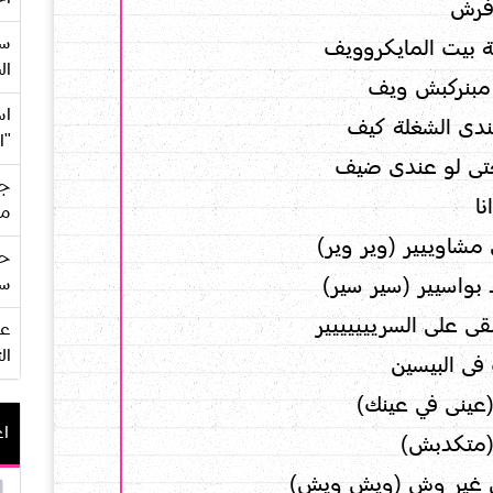
فرش
سع
 بيت المايكروويف
ال
مبنركبش ويف
اس
ندى الشغلة كيف
"ا
تى لو عندى ضيف
جي
نا
من
شاوييير (وير وير)
حف
بواسيير (سير سير)
سو
ى على السرييييييير
ال
فى البيسين
عينى في عينك)
اع
متكدبش)
ن غير وش (ويش ويش)