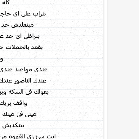
كله 
بنراب على اى حاجة
مبنقلدش حد 
بنراظى اى حد ع
بقعد بالحملات ح
وا
عندى مواعيد عندى م
عندك الناصور عندك 
بقولك فى السكة وببق
واقف بريك 
عينى فى عينك (
متكدبش (
انت سئ زى القهوة م