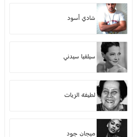
شادي أسود
سيلفيا سيدني
لطيفة الزيات
ميجان جود