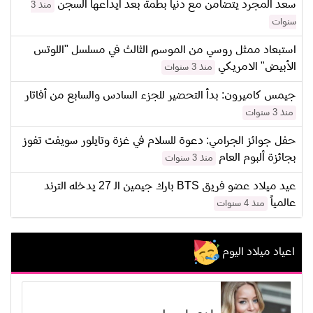
سعد المجرد يتضامن مع دنيا بطمة بعد ايداعها السجن
منذ 3
سنوات
استبعاد ممثل روسي من الموسم الثالث في مسلسل "اللوتس
الأبيض" الامريكي
منذ 3 سنوات
جيمس كاميرون: بدأ التحضير للجزء السادس والسابع من أفاتار
منذ 3 سنوات
حفل جوائز الجرامي: دعوة للسلام في غزة وتايلور سويفت تفوز
بجائزة ألبوم العام
منذ 3 سنوات
عيد ميلاد عضو فريق BTS بارك جيمين الـ 27 يدخله الترند
عالمياً
منذ 4 سنوات
اعياد ميلاد اليوم