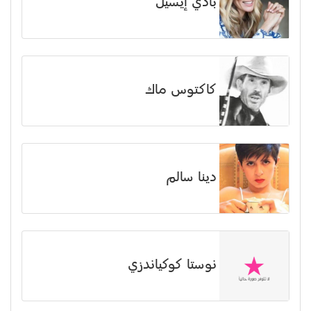
بادي إيسيل
كاكتوس ماك
دينا سالم
نوستا كوكياندزي