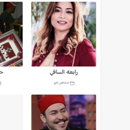
رابعة السافي
حل
مشاهير بايو