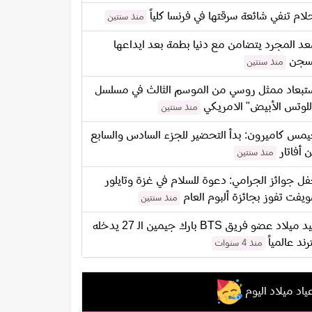
لام تنفي شائعة سرقتها في فرنسا كلياً
منذ سنتين
د المجرد يتضامن مع دنيا بطمة بعد ايداعها
سجن
منذ سنتين
تبعاد ممثل روسي من الموسم الثالث في مسلسل
للوتس الأبيض" الامريكي
منذ سنتين
مس كاميرون: بدأ التحضير للجزء السادس والسابع
 أفاتار
منذ سنتين
ل جوائز الجرامي: دعوة للسلام في غزة وتايلور
يفت تفوز بجائزة ألبوم العام
منذ سنتين
عيد ميلاد عضو فريق BTS بارك جيمين الـ 27 يدخله
ترند عالمياً
منذ 4 سنوات
ياد ميلاد اليوم