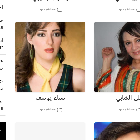
اح
مشاهير بايو
مشاهير بايو
سع
ال
اس
"ا
جي
من
حف
سو
لى الشابي
سناء يوسف
ال
مشاهير بايو
مشاهير بايو
اع