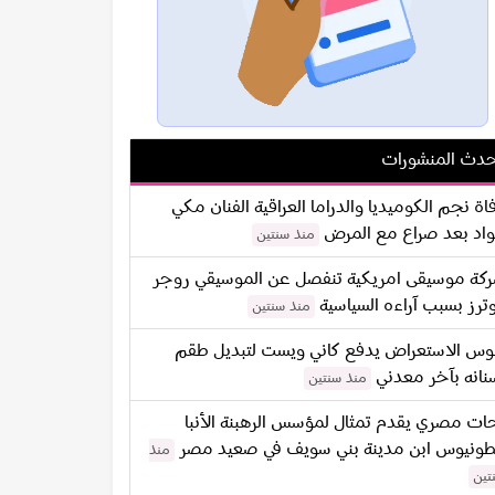
دث المنشورات
اة نجم الكوميديا والدراما العراقية الفنان مكي
اد بعد صراع مع المرض
منذ سنتين
كة موسيقى امريكية تنفصل عن الموسيقي روجر
ترز بسبب آراءه السياسية
منذ سنتين
س الاستعراض يدفع كاني ويست لتبديل طقم
نانه بآخر معدني
منذ سنتين
ات مصري يقدم تمثال لمؤسس الرهبنة الأنبا
طونيوس ابن مدينة بني سويف في صعيد مصر
منذ
تين