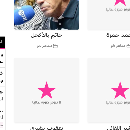
مد حمزة
حاتم بالأكحل
اح
مشاهير بايو
مشاهير بايو
وف
عو
شر
وو
هو
اس
نح
أن
سن
ير اللقاني
يعقوب بشيري