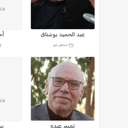
عبد الحميد بوشناق
أح
مشاهير بايو
تميم عبده
بش