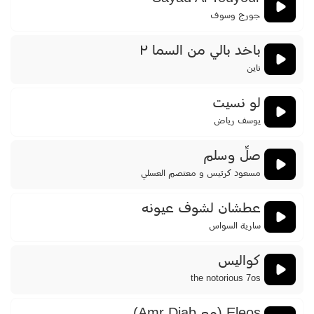
جورج وسوف
باخد بالي من السما ٢
ناين
لو نسيت
يوسف رياض
صلِّ وسلم
مسعود كرتيس و معتصم العسلي
عطشان لشوف عيونه
سارية السواس
كواليس
the notorious 7os
Eleos (مع Amr Diab)