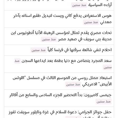
آراءه السياسية
منذ سنتين
هوس الاستعراض يدفع كاني ويست لتبديل طقم اسنانه بآخر
معدني
منذ سنتين
نحات مصري يقدم تمثال لمؤسس الرهبنة الأنبا أنطونيوس ابن
مدينة بني سويف في صعيد مصر
منذ سنتين
احلام تنفي شائعة سرقتها في فرنسا كلياً
منذ سنتين
سعد المجرد يتضامن مع دنيا بطمة بعد ايداعها السجن
منذ
سنتين
استبعاد ممثل روسي من الموسم الثالث في مسلسل "اللوتس
الأبيض" الامريكي
منذ سنتين
جيمس كاميرون: بدأ التحضير للجزء السادس والسابع من أفاتار
منذ سنتين
حفل جوائز الجرامي: دعوة للسلام في غزة وتايلور سويفت تفوز