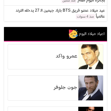
بجائزة ألبوم العام
منذ سنتين
عيد ميلاد عضو فريق BTS بارك جيمين الـ 27 يدخله الترند
عالمياً
منذ 4 سنوات
اعياد ميلاد اليوم
عمرو واكد
جون جلوفر