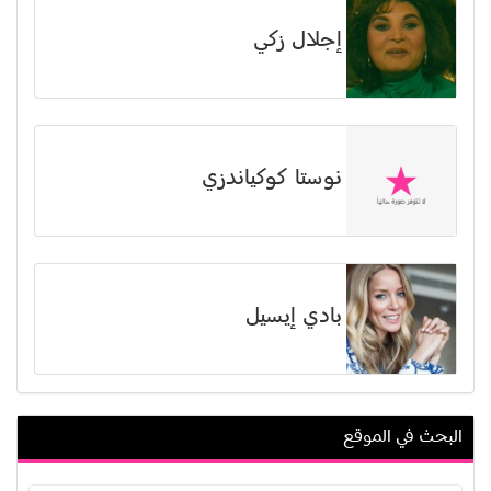
إجلال زكي
نوستا كوكياندزي
بادي إيسيل
البحث في الموقع
غنوة محمد علي