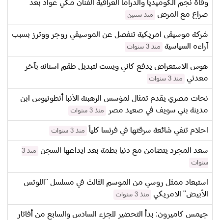
وفاة نجم الكوميديا والدراما العراقية الفنان مكي عواد بعد
صراع مع المرض
منذ سنتين
شركة موسيقى امريكية تنفصل عن الموسيقي روجر ووترز بسبب
آراءه السياسية
منذ 3 سنوات
هوس الاستعراض يدفع كاني ويست لتبديل طقم اسنانه بآخر
معدني
منذ 3 سنوات
نحات مصري يقدم تمثال لمؤسس الرهبنة الأنبا أنطونيوس ابن
مدينة بني سويف في صعيد مصر
منذ 3 سنوات
احلام تنفي شائعة سرقتها في فرنسا كلياً
منذ 3 سنوات
سعد المجرد يتضامن مع دنيا بطمة بعد ايداعها السجن
منذ 3
سنوات
استبعاد ممثل روسي من الموسم الثالث في مسلسل "اللوتس
الأبيض" الامريكي
منذ 3 سنوات
جيمس كاميرون: بدأ التحضير للجزء السادس والسابع من أفاتار