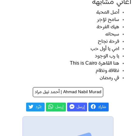
اغاني مشابهة
أصل المحبة
سامح تؤجر
هيك الفرحة
سبحانه
فرحة نجاح
امي يا أول حب
يا رب الوجود
هنا القاهرة This is Cairo
نظافة ونظام
في رمضان
Ahmad Nabil Murad | أحمد نبيل مراد
شارك
إرسل
إرسل
غـّرد