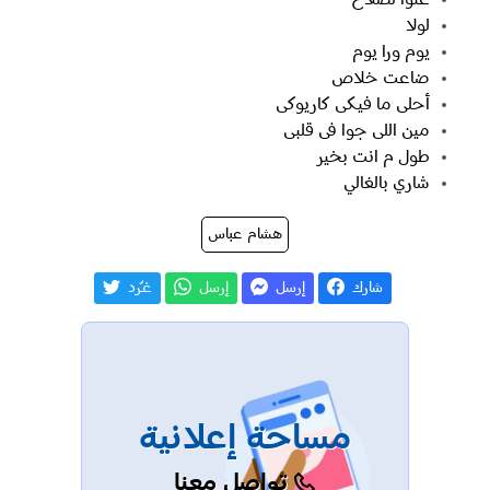
لولا
يوم ورا يوم
ضاعت خلاص
أحلى ما فيكى كاريوكى
مين اللى جوا فى قلبى
طول م انت بخير
شاري بالغالي
هشام عباس
شارك
إرسل
إرسل
غـّرد
مساحة إعلانية
تواصل معنا