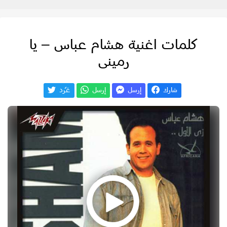
كلمات اغنية هشام عباس – يا
رمينى
شارك
إرسل
إرسل
غـّرد