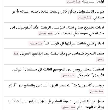
آراءه السياسية
منذ سنتين
هوس الاستعراض يدفع كاني ويست لتبديل طقم اسنانه بآخر
معدني
منذ سنتين
نحات مصري يقدم تمثال لمؤسس الرهبنة الأنبا أنطونيوس ابن
مدينة بني سويف في صعيد مصر
منذ سنتين
احلام تنفي شائعة سرقتها في فرنسا كلياً
منذ سنتين
سعد المجرد يتضامن مع دنيا بطمة بعد ايداعها السجن
منذ
سنتين
استبعاد ممثل روسي من الموسم الثالث في مسلسل "اللوتس
الأبيض" الامريكي
منذ سنتين
جيمس كاميرون: بدأ التحضير للجزء السادس والسابع من أفاتار
منذ سنتين
حفل جوائز الجرامي: دعوة للسلام في غزة وتايلور سويفت تفوز
بجائزة ألبوم العام
منذ سنتين