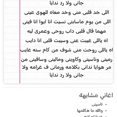
جانى ولا رد ندايا
اللى خد قلبى منى وخد معاه للهوى عينى
اللى من يوم ماسابنى نسيت انا ايوا انا فينى
مهما قال قلبى داب روحى وعمرى ليه
اه ياللى غيبت عنى وسيبت قلبى انا دايب
اه ياللى روحت منى شوف من كام سنه غايب
رمينى وناسينى وكاوينى ومالينى وساقينى من
مر هوايا ندانى بكلامه ورمانى ف غرامه ولا
جانى ولا رد ندايا
اغاني مشابهة
ناسينى
والله ما هكلمها
غنوا لصلاح