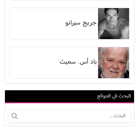
جريج سيرانو
باد أس. سميث
البحث في الموقع
محمد عبدالعزيز