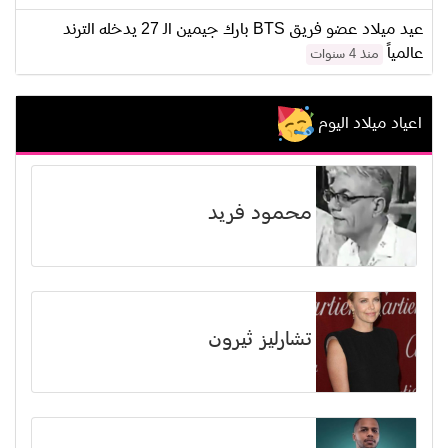
عيد ميلاد عضو فريق BTS بارك جيمين الـ 27 يدخله الترند
عالمياً
منذ 4 سنوات
اعياد ميلاد اليوم
محمود فريد
تشارليز ثيرون