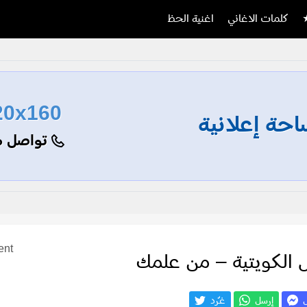
كلمات الاغاني
اغنية الحظ
20x160
حة إعلانية
تواصل م
ent
ل الكويتية – من علمك
ل
إرسل
غـّرد