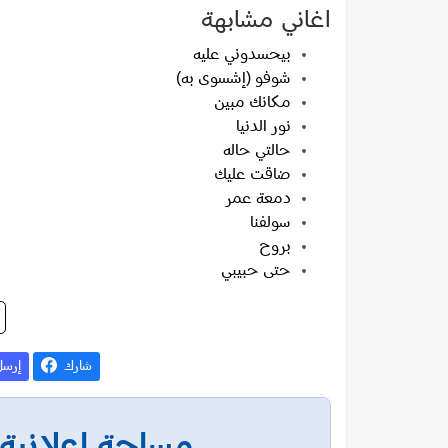
اغاني مشابهة
بيحسدوني عليه
شوفو (إشسوى به)
مكانك مبين
نور الدنيا
حالتي حاله
ضاقت عليك
دمعة عمر
سولفنا
بروح
حتى حبيبي
شارك
إرس
مساحة إعلانية