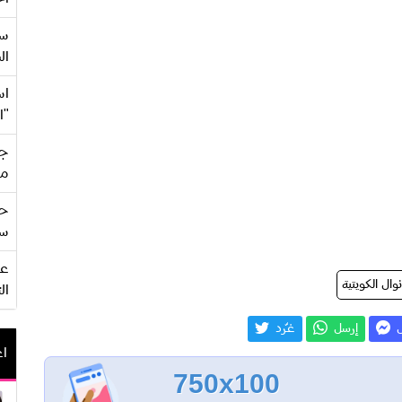
سع
ال
اس
"ا
جي
من
حف
سو
نوال الكويتية
ال
ل
إرسل
غـّرد
اع
750x100