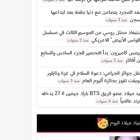
د المجرد يتضامن مع دنيا بطمة بعد ايداعها
سجن
منذ 3 سنوات
تبعاد ممثل روسي من الموسم الثالث في مسلسل
للوتس الأبيض" الامريكي
منذ 3 سنوات
مس كاميرون: بدأ التحضير للجزء السادس والسابع
 أفاتار
منذ 3 سنوات
ل جوائز الجرامي: دعوة للسلام في غزة وتايلور
يفت تفوز بجائزة ألبوم العام
منذ 3 سنوات
عيد ميلاد عضو فريق BTS بارك جيمين الـ 27 يدخله
ترند عالمياً
منذ 4 سنوات
ياد ميلاد اليوم