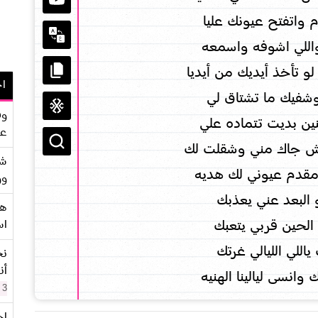
م واتفتح عيونك عليا
واللي اشوفه واسمعه
 تأخذ أيديك من أيديا
اح
شفيك ما تشتاق لي
وف
ين بديت تتماده علي
عو
 جاك مني وشقلت لك
شر
مقدم عيوني لك هديه
وو
 البعد عني يعذبك
هو
الحين قربي يتعبك
اس
ياللي الليالي غرتك
نح
أن
انسى ليالينا الهنيه
3 سنوات
اح