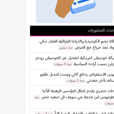
دث المنشورات
اة نجم الكوميديا والدراما العراقية الفنان مكي
اد بعد صراع مع المرض
منذ سنتين
كة موسيقى امريكية تنفصل عن الموسيقي روجر
ترز بسبب آراءه السياسية
منذ 3 سنوات
س الاستعراض يدفع كاني ويست لتبديل طقم
نانه بآخر معدني
منذ 3 سنوات
ات مصري يقدم تمثال لمؤسس الرهبنة الأنبا
طونيوس ابن مدينة بني سويف في صعيد مصر
منذ
لام تنفي شائعة سرقتها في فرنسا كلياً
منذ 3 سنوات