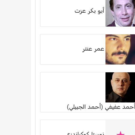
أبو بكر عزت
عمر عنتر
حمد عفيفي (أحمد الجبيلي)
نوستا كوكياندزي