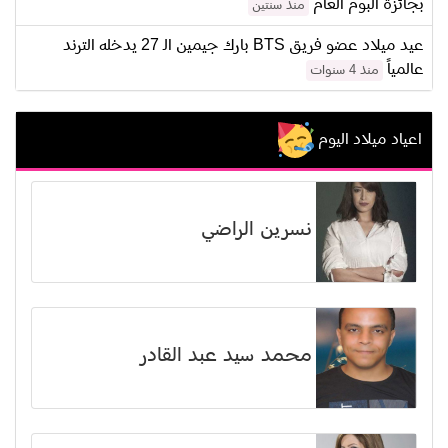
بجائزة ألبوم العام
منذ سنتين
عيد ميلاد عضو فريق BTS بارك جيمين الـ 27 يدخله الترند
عالمياً
منذ 4 سنوات
اعياد ميلاد اليوم
نسرين الراضي
محمد سيد عبد القادر