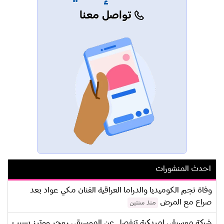
تواصل معنا
احدث المنشورات
وفاة نجم الكوميديا والدراما العراقية الفنان مكي عواد بعد
صراع مع المرض
منذ سنتين
شركة موسيقى امريكية تنفصل عن الموسيقي روجر ووترز بسبب