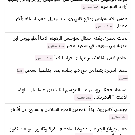
آراءه السياسية
منذ سنتين
هوس الاستعراض يدفع كاني ويست لتبديل طقم اسنانه بآخر
معدني
منذ سنتين
نحات مصري يقدم تمثال لمؤسس الرهبنة الأنبا أنطونيوس ابن
مدينة بني سويف في صعيد مصر
منذ سنتين
احلام تنفي شائعة سرقتها في فرنسا كلياً
منذ سنتين
سعد المجرد يتضامن مع دنيا بطمة بعد ايداعها السجن
منذ
سنتين
استبعاد ممثل روسي من الموسم الثالث في مسلسل "اللوتس
الأبيض" الامريكي
منذ سنتين
جيمس كاميرون: بدأ التحضير للجزء السادس والسابع من أفاتار
منذ سنتين
حفل جوائز الجرامي: دعوة للسلام في غزة وتايلور سويفت تفوز