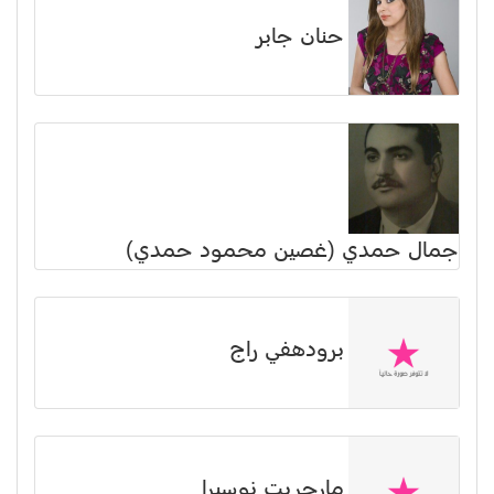
حنان جابر
جمال حمدي (غصين محمود حمدي)
برودهفي راج
مارجريت نوسيرا