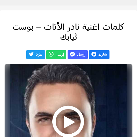
كلمات اغنية نادر الأتات – بوست
ثيابك
شارك
إرسل
إرسل
غـّرد