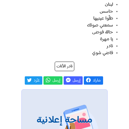
لبنان
حاسس
طلّوا عينيها
سمعني صوتك
حالة فوضى
يا مهرة
نادر
فاضي شوي
نادر الأتات
شارك
إرسل
إرسل
غـّرد
مساحة إعلانية