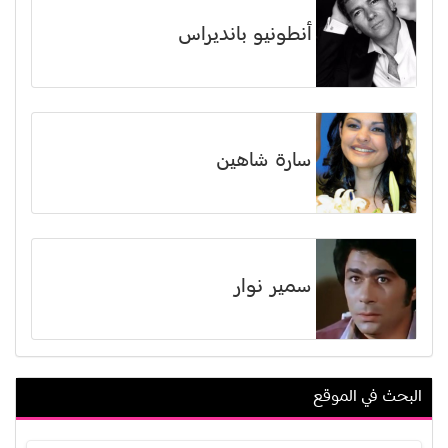
أنطونيو بانديراس
سارة شاهين
سمير نوار
البحث في الموقع
ماجد عيسى