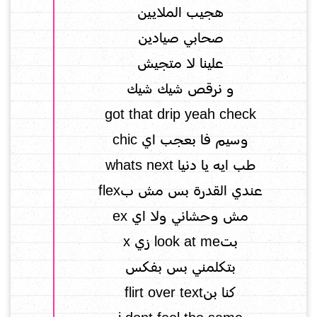
هجيب الملايين
صحابي صيادين
علينا لا متجيش
و نرقص شيك شيك
got that drip yeah check
وسيم فا بعجب اي chic
طب ايه يا دنيا whats next
عندي القدرة بس مش بflex
مش وحشاني ولا اي ex
بتlook at me زي x
بتكلمني بس بفكس
كنا بنflirt over text