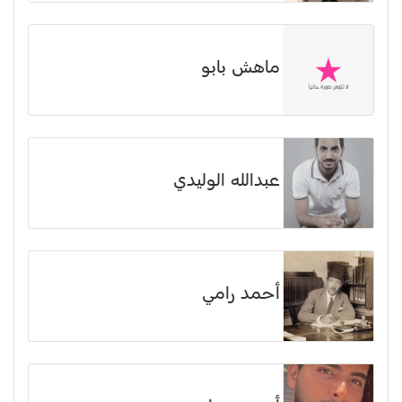
ماهش بابو
عبدالله الوليدي
أحمد رامي