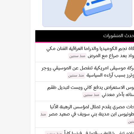
دث المنشورات
اة نجم الكوميديا والدراما العراقية الفنان مكي
اد بعد صراع مع المرض
منذ سنتين
كة موسيقى امريكية تنفصل عن الموسيقي روجر
ترز بسبب آراءه السياسية
منذ سنتين
س الاستعراض يدفع كاني ويست لتبديل طقم
نانه بآخر معدني
منذ سنتين
ات مصري يقدم تمثال لمؤسس الرهبنة الأنبا
طونيوس ابن مدينة بني سويف في صعيد مصر
منذ
تين
لام تنفي شائعة سرقتها في فرنسا كلياً
منذ سنتين