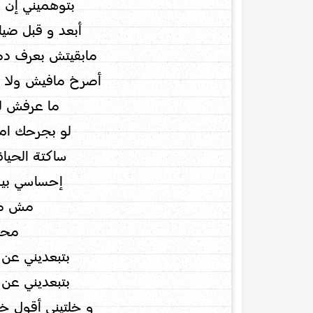
بتوهميني إن ا
أبعد و قبل ضي
مابقيتش بعرف د
أصرخ مافيش ولا 
ما عرفش لي
لو بجرحك ام
ساكتة الحياة
إحساسي بيك
مش م
محت
بتبعديني عن 
بتبعديني عن 
و خلتيني أقول 