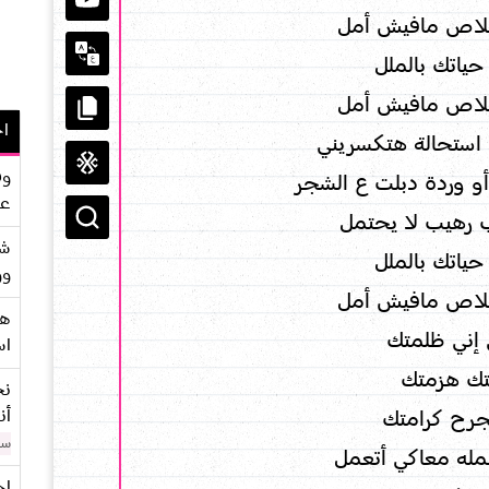
خلاص مافيش أمل
حياتك بالملل
خلاص مافيش أمل
اح
استحالة هتكسريني
وف
 وردة دبلت ع الشجر
عو
رهيب لا يحتمل
شر
حياتك بالملل
وو
خلاص مافيش أمل
هو
 إني ظلمتك
اس
تك هزمتك
نح
أن
جرح كرامتك
سن
مله معاكي أتعمل
اح