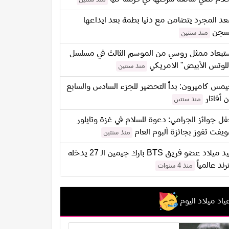
د المجرد يتضامن مع دنيا بطمة بعد ايداعها
سجن
منذ سنتين
تبعاد ممثل روسي من الموسم الثالث في مسلسل
للوتس الأبيض" الامريكي
منذ سنتين
مس كاميرون: بدأ التحضير للجزء السادس والسابع
 أفاتار
منذ سنتين
ل جوائز الجرامي: دعوة للسلام في غزة وتايلور
يفت تفوز بجائزة ألبوم العام
منذ سنتين
عيد ميلاد عضو فريق BTS بارك جيمين الـ 27 يدخله
ترند عالمياً
منذ 4 سنوات
ياد ميلاد اليوم