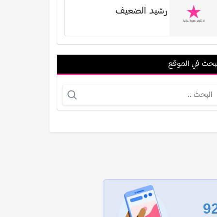
رشيد الضعيف
بحث في الموقع
مال حمدي (غصين محمود حمدي)
حنان جابر
عرض الكل
9