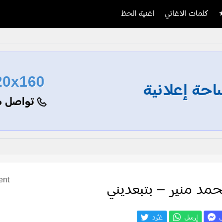
كلمات الاغاني
اغنية الحظ
20x160
حة إعلانية
تواصل م
ent
مد منير – بتبعديني
ل
إرسل
غـّرد