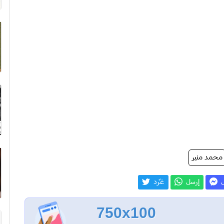
محمد منير
ل
إرسل
غـّرد
750x100