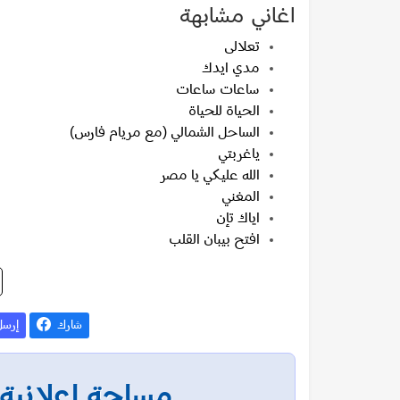
اغاني مشابهة
تعلالى
مدي ايدك
ساعات ساعات
الحياة للحياة
الساحل الشمالي (مع مريام فارس)
ياغربتي
الله عليكي يا مصر
المغني
اياك تإن
افتح بيبان القلب
شارك
إرس
مساحة إعلانية