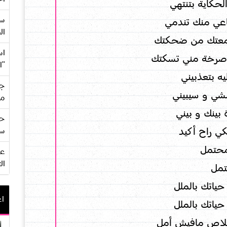
لحكاية بتنتهي
سع
اعي منك تندمي
ال
معتك من ضحكتك
اس
صرخة مني تسكتك
"ا
ه بتعذبيني
جي
شي و سيبيني
من
 بينك و بيني
حف
ي راح أكيد
سو
حتمل
ال
مل
حياتك بالملل
اع
حياتك بالملل
خلاص مافيش أمل