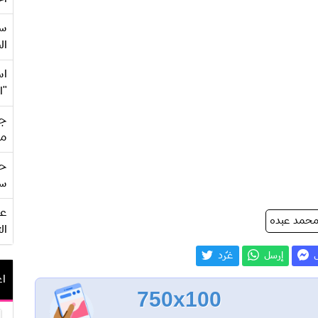
سع
ال
اس
"ا
جي
من
حف
سو
حمد عبده
ال
ل
إرسل
غـّرد
اع
750x100