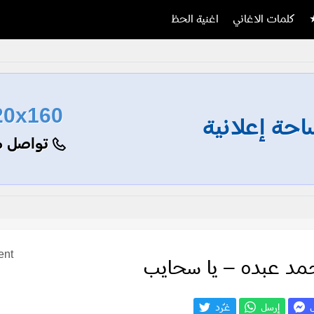
كلمات الاغاني
اغنية الحظ
20x160
حة إعلانية
تواصل م
ent
مد عبده – يا سحايب
ل
إرسل
غـّرد