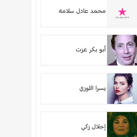
محمد عادل سلامة
أبو بكر عزت
يسرا اللوزي
إجلال زكي