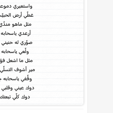
واستعيري دموعي 
غطَّي أرض الحبيِّب
مثل ماهو منـدَّي 
أرعدي ياسحابه ف
صوِّري له حنيني 
ولِّعي ياسحابه ب
مثل ما اشعل فؤادٍ 
مير أشوف التسلِّ
وقِّفي ياسحابه حِ
دوك عيني وقلبي 
دوك كلِّي تبعتك 