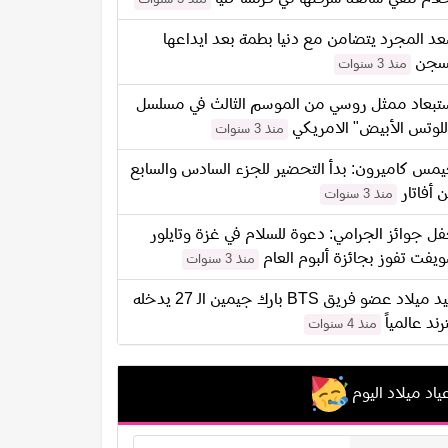
د المجرد يتضامن مع دنيا بطمة بعد ايداعها
سجن
منذ 3 سنوات
تبعاد ممثل روسي من الموسم الثالث في مسلسل
للوتس الأبيض" الامريكي
منذ 3 سنوات
مس كاميرون: بدأ التحضير للجزء السادس والسابع
 أفاتار
منذ 3 سنوات
ل جوائز الجرامي: دعوة للسلام في غزة وتايلور
يفت تفوز بجائزة ألبوم العام
منذ 3 سنوات
عيد ميلاد عضو فريق BTS بارك جيمين الـ 27 يدخله
ترند عالمياً
منذ 4 سنوات
ياد ميلاد اليوم