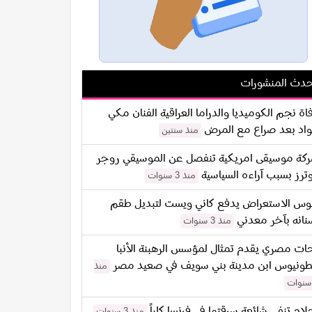
دث المنشورات
اة نجم الكوميديا والدراما العراقية الفنان مكي
اد بعد صراع مع المرض
منذ سنتين
كة موسيقى امريكية تنفصل عن الموسيقي روجر
ترز بسبب آراءه السياسية
منذ 3 سنوات
س الاستعراض يدفع كاني ويست لتبديل طقم
نانه بآخر معدني
منذ 3 سنوات
ات مصري يقدم تمثال لمؤسس الرهبنة الأنبا
طونيوس ابن مدينة بني سويف في صعيد مصر
منذ
لام تنفي شائعة سرقتها في فرنسا كلياً
منذ 3 سنوات