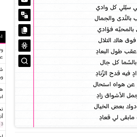
سيِّلي كل وادي
 بالنَّدى والجمال
بالمحبَّـه فـؤادي
اح
وق هاك التـلال
وف
عقب طول البعـادِ
عو
السِّما كـل جـال
شر
فيه قدح الزِّنـادِ
وو
ي عن هواه استحال
هو
مل الأشـواق زادِ
اس
دوك بعض الخيـال
نح
أن
مابقى لـي قعـادِ
3 سنوات
اح