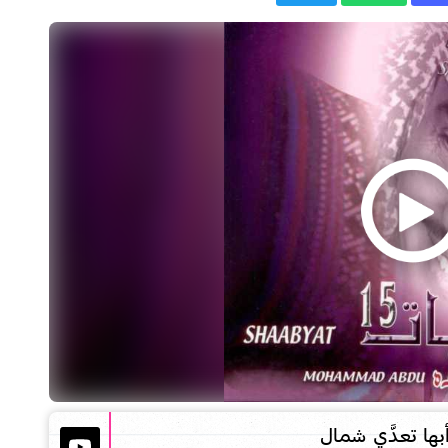
ا تعـدَّي شمـال