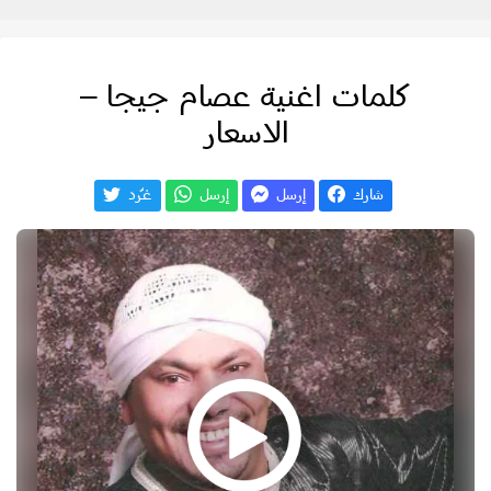
كلمات اغنية عصام جيجا –
الاسعار
شارك
إرسل
إرسل
غـّرد