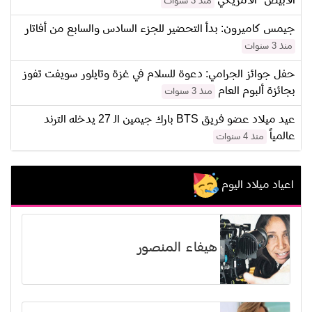
الأبيض" الامريكي
منذ 3 سنوات
جيمس كاميرون: بدأ التحضير للجزء السادس والسابع من أفاتار
منذ 3 سنوات
حفل جوائز الجرامي: دعوة للسلام في غزة وتايلور سويفت تفوز
بجائزة ألبوم العام
منذ 3 سنوات
عيد ميلاد عضو فريق BTS بارك جيمين الـ 27 يدخله الترند
عالمياً
منذ 4 سنوات
اعياد ميلاد اليوم
هيفاء المنصور