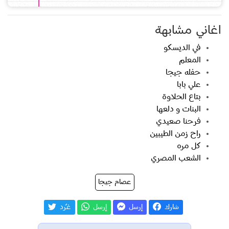
اغاني مشابهة
في الديسكو
المعلم
حفله جيجا
علي بابا
بتاع الحلاوة
البنات و دلعها
فرحنا صعيدي
راح زمن الطيبين
كل مره
الشعب المصري
عصام جيجا
شارك
إرسل
إرسل
غـّرد