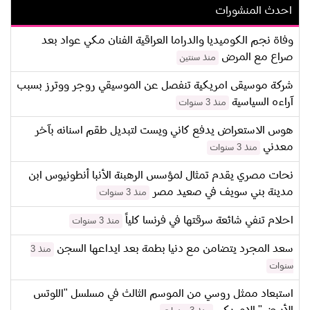
احدث المنشورات
وفاة نجم الكوميديا والدراما العراقية الفنان مكي عواد بعد
صراع مع المرض
منذ سنتين
شركة موسيقى امريكية تنفصل عن الموسيقي روجر ووترز بسبب
آراءه السياسية
منذ 3 سنوات
هوس الاستعراض يدفع كاني ويست لتبديل طقم اسنانه بآخر
معدني
منذ 3 سنوات
نحات مصري يقدم تمثال لمؤسس الرهبنة الأنبا أنطونيوس ابن
مدينة بني سويف في صعيد مصر
منذ 3 سنوات
احلام تنفي شائعة سرقتها في فرنسا كلياً
منذ 3 سنوات
سعد المجرد يتضامن مع دنيا بطمة بعد ايداعها السجن
منذ 3
سنوات
استبعاد ممثل روسي من الموسم الثالث في مسلسل "اللوتس