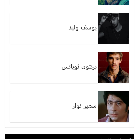
يوسف وليد
برنتون ثوياتس
سمير نوار