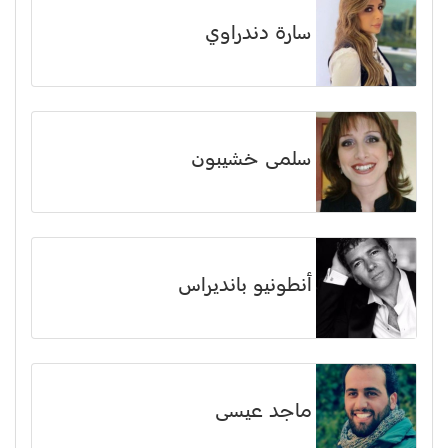
سارة دندراوي
سلمى خشيبون
أنطونيو بانديراس
ماجد عيسى