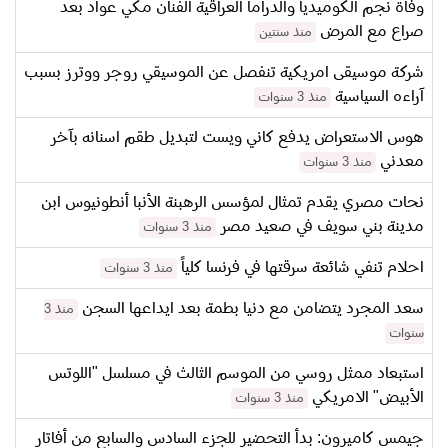
وفاة نجم الكوميديا والدراما العراقية الفنان مكي عواد بعد
صراع مع المرض
منذ سنتين
شركة موسيقى امريكية تنفصل عن الموسيقي روجر ووترز بسبب
آراءه السياسية
منذ 3 سنوات
هوس الاستعراض يدفع كاني ويست لتبديل طقم اسنانه بآخر
معدني
منذ 3 سنوات
نحات مصري يقدم تمثال لمؤسس الرهبنة الأنبا أنطونيوس ابن
مدينة بني سويف في صعيد مصر
منذ 3 سنوات
احلام تنفي شائعة سرقتها في فرنسا كلياً
منذ 3 سنوات
سعد المجرد يتضامن مع دنيا بطمة بعد ايداعها السجن
منذ 3
سنوات
استبعاد ممثل روسي من الموسم الثالث في مسلسل "اللوتس
الأبيض" الامريكي
منذ 3 سنوات
جيمس كاميرون: بدأ التحضير للجزء السادس والسابع من أفاتار