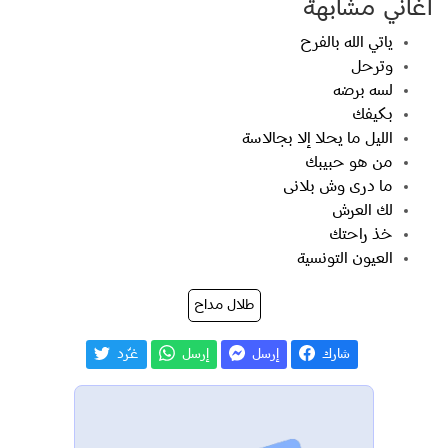
اغاني مشابهة
ياتي الله بالفرح
وترحل
لسه برضه
بكيفك
الليل ما يحلا إلا بجالاسة
من هو حبيبك
ما درى وش بلانى
لك العرش
خذ راحتك
العيون التونسية
طلال مداح
شارك
إرسل
إرسل
غـّرد