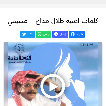
كلمات اغنية طلال مداح – مسيتني
شارك
إرسل
إرسل
غـّرد