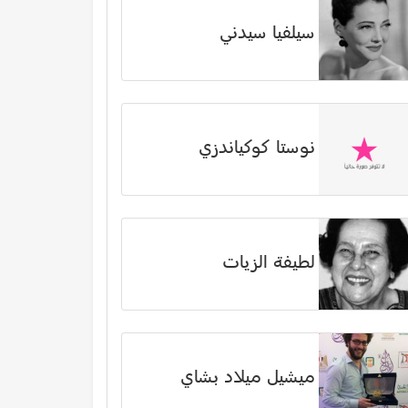
سيلفيا سيدني
نوستا كوكياندزي
لطيفة الزيات
ميشيل ميلاد بشاي