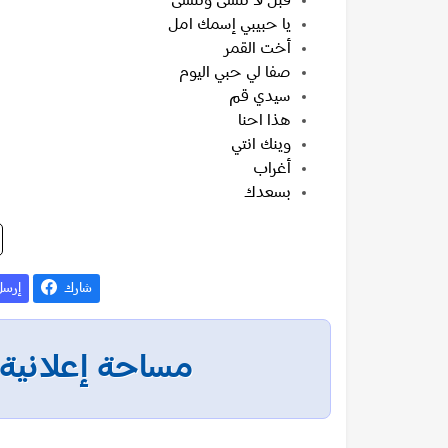
قبل لا تنسى وتنسى
يا حبيبي إسمك امل
أخت القمر
صفا لي حبي اليوم
سيدي قم
هذا احنا
وينك انتي
أغراب
بسعدك
شارك
إرس
مساحة إعلانية