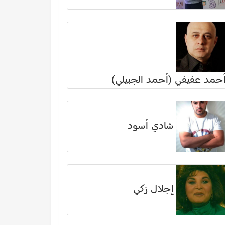
حمد عفيفي (أحمد الجبيلي)
شادي أسود
إجلال زكي