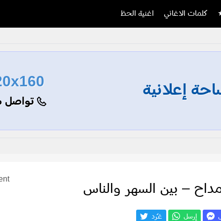
كلمات الاغاني
اغنية الحظ
20x160
حة إعلانية
تواصل م
ent
داح – بين السهر والناس
ل
إرسل
غـّرد