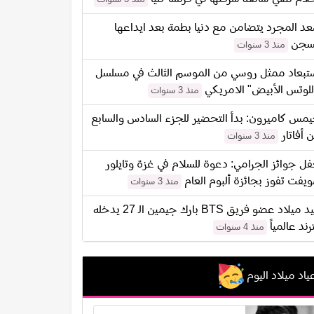
د المجرد يتضامن مع دنيا بطمة بعد ايداعها
سجن
منذ 3 سنوات
تبعاد ممثل روسي من الموسم الثالث في مسلسل
للوتس الأبيض" الامريكي
منذ 3 سنوات
مس كاميرون: بدأ التحضير للجزء السادس والسابع
 أفاتار
منذ 3 سنوات
ل جوائز الجرامي: دعوة للسلام في غزة وتايلور
يفت تفوز بجائزة ألبوم العام
منذ 3 سنوات
عيد ميلاد عضو فريق BTS بارك جيمين الـ 27 يدخله
ترند عالمياً
منذ 4 سنوات
ياد ميلاد اليوم