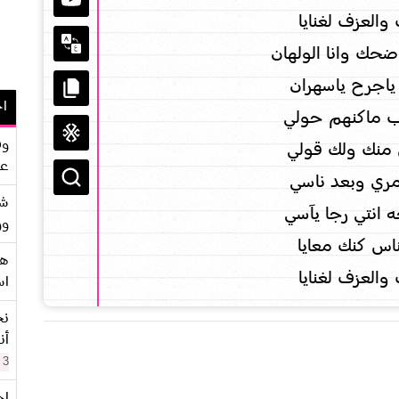
والعزف لغنايا
حك وانا الولهان
ياجرح ياسهران
اح
ب ماكنهم حولي
وف
 منك ولك قولي
عو
مري وبعد ناسي
شر
 انتي رجا يآسي
وو
ناس كنك معايا
هو
والعزف لغنايا
اس
نح
أن
3 سنوات
اح