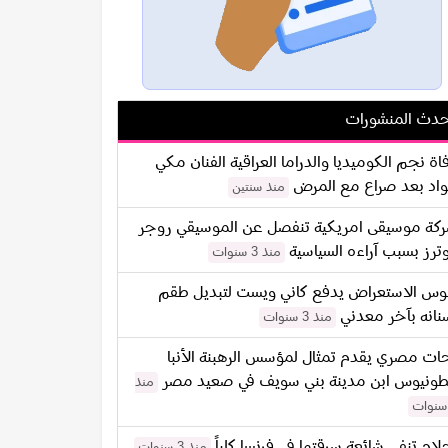
دث المنشورات
اة نجم الكوميديا والدراما العراقية الفنان مكي
اد بعد صراع مع المرض
منذ سنتين
كة موسيقى امريكية تنفصل عن الموسيقي روجر
ترز بسبب آراءه السياسية
منذ 3 سنوات
س الاستعراض يدفع كاني ويست لتبديل طقم
نانه بآخر معدني
منذ 3 سنوات
ات مصري يقدم تمثال لمؤسس الرهبنة الأنبا
طونيوس ابن مدينة بني سويف في صعيد مصر
منذ
لام تنفي شائعة سرقتها في فرنسا كلياً
منذ 3 سنوات