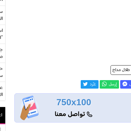
سع
ال
اس
"ا
جي
من
حف
طلال مداح
سو
ل
إرسل
غـّرد
ال
750x100
تواصل معنا
اع