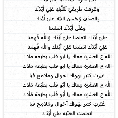
وَعُرِفتَ طَرِيقَيْ لَقَلَّبَكِ عَلِيّ أَيَّدَكَ
بِالصِدْق وَحَسَن النِيَّة عَلِيّ أَيَّدَكَ
وَعَلَى أَيَّدَكَ اتعلمنا
عَلِيّ أَيَّدَكَ اتعلمنا عَلِيّ أَيَّدَكَ وَاللّٰه فُهِمنا
عَلِيّ أَيَّدَكَ اتعلمنا عَلِيّ أَيَّدَكَ وَاللّٰه فُهِمنا
الله ع العشرة معاك يا ابو قلب بطبعه ملاك
الله ع العشرة معاك يا ابو قلب بطبعه ملاك
غيرت كتير بهواك احوال وملامح فيا
اللّٰه ع العَشَرَة مِعاكَ يا أَبُو قَلْب بِطَبْعهُ مُلّاك
اللّٰه ع العَشَرَة مِعاكَ يا أَبُو قَلْب بِطَبْعهُ مُلّاك
غَيَّرتِ كتير بِهَواكَ أَحْوال وَمَلامِح فَيا
اتعلمت الحَنْيَة عَلِيّ أَيَّدَكَ