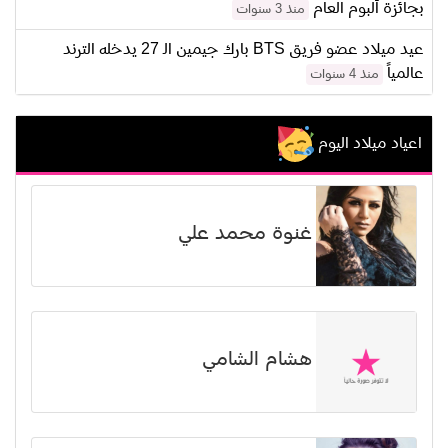
بجائزة ألبوم العام
منذ 3 سنوات
عيد ميلاد عضو فريق BTS بارك جيمين الـ 27 يدخله الترند
عالمياً
منذ 4 سنوات
اعياد ميلاد اليوم
غنوة محمد علي
هشام الشامي