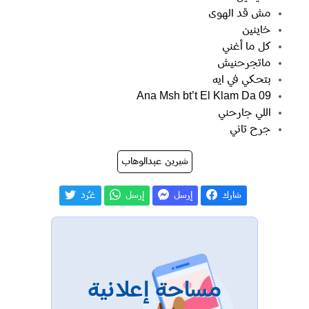
مش قد الهوى
خاينين
كل ما أغني
ماتجرحنيش
بتحكي في ايه
09 Ana Msh bt’t El Klam Da
اللي جارحني
جرح تاني
شيرين عبدالوهاب
شارك
إرسل
إرسل
غـّرد
مساحة إعلانية