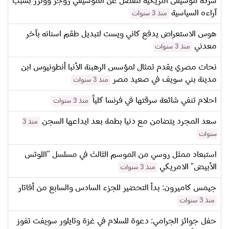
شركة موسيقى امريكية تنفصل عن الموسيقي روجر ووترز بسبب
آراءه السياسية
منذ 3 سنوات
هوس الاستعراض يدفع كاني ويست لتبديل طقم اسنانه بآخر
معدني
منذ 3 سنوات
نحات مصري يقدم تمثال لمؤسس الرهبنة الأنبا أنطونيوس ابن
مدينة بني سويف في صعيد مصر
منذ 3 سنوات
احلام تنفي شائعة سرقتها في فرنسا كلياً
منذ 3 سنوات
سعد المجرد يتضامن مع دنيا بطمة بعد ايداعها السجن
منذ 3
سنوات
استبعاد ممثل روسي من الموسم الثالث في مسلسل "اللوتس
الأبيض" الامريكي
منذ 3 سنوات
جيمس كاميرون: بدأ التحضير للجزء السادس والسابع من أفاتار
منذ 3 سنوات
حفل جوائز الجرامي: دعوة للسلام في غزة وتايلور سويفت تفوز