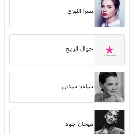
يسرا اللوزي
حوال الربيع
سيلفيا سيدني
ميجان جود