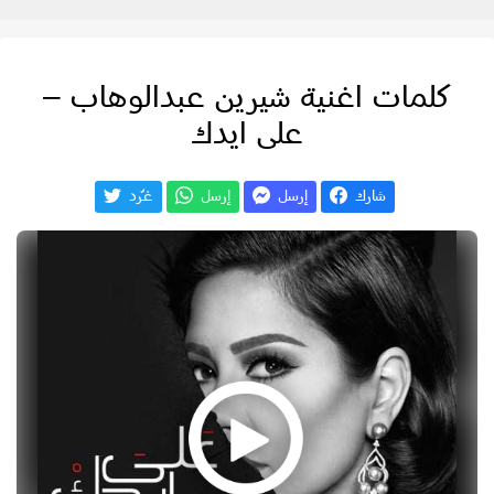
كلمات اغنية شيرين عبدالوهاب –
على ايدك
شارك
إرسل
إرسل
غـّرد