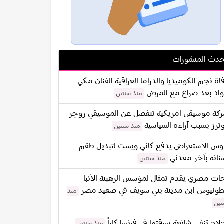
دث المنشورات
اة نجم الكوميديا والدراما العراقية الفنان مكي
اد بعد صراع مع المرض
منذ سنتين
كة موسيقى امريكية تنفصل عن الموسيقي روجر
ترز بسبب آراءه السياسية
منذ سنتين
س الاستعراض يدفع كاني ويست لتبديل طقم
نانه بآخر معدني
منذ سنتين
ات مصري يقدم تمثال لمؤسس الرهبنة الأنبا
طونيوس ابن مدينة بني سويف في صعيد مصر
منذ
تين
لام تنفي شائعة سرقتها في فرنسا كلياً
منذ سنتين