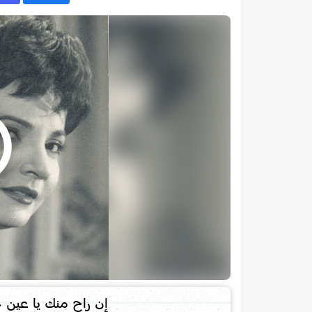
إن راح منك يا عين 