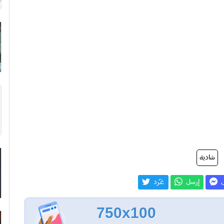
شادية
ل
إرسل
غـّرد
750x100