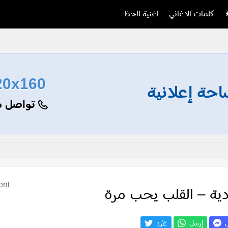
كلمات الاغاني
اغنية الحظ
20x160
حة إعلانية
تواصل م
ent
دية – القلب يحب مرة
ل
إرسل
غـّرد