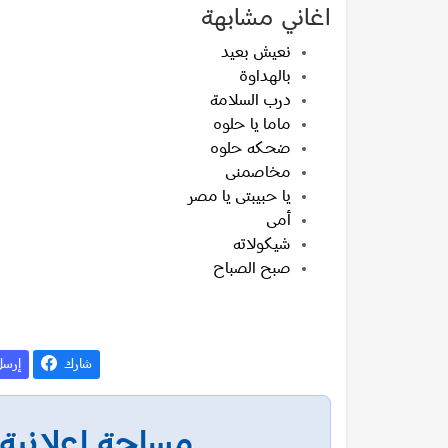
اغاني مشابهة
نعيش بعيد
بالهداوة
درب السلامة
ماما يا حلوه
ضحكه حلوه
مخاصمنى
يا حبيبتى يا مصر
أمى
شیکولاته
صبح الصباح
شارك
إرس
مساحة إعلانية