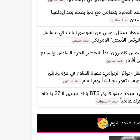
د المجرد يتضامن مع دنيا بطمة بعد ايداعها
سجن
منذ سنتين
تبعاد ممثل روسي من الموسم الثالث في مسلسل
للوتس الأبيض" الامريكي
منذ سنتين
مس كاميرون: بدأ التحضير للجزء السادس والسابع
 أفاتار
منذ سنتين
ل جوائز الجرامي: دعوة للسلام في غزة وتايلور
يفت تفوز بجائزة ألبوم العام
منذ سنتين
عيد ميلاد عضو فريق BTS بارك جيمين الـ 27 يدخله
ترند عالمياً
منذ 4 سنوات
ياد ميلاد اليوم