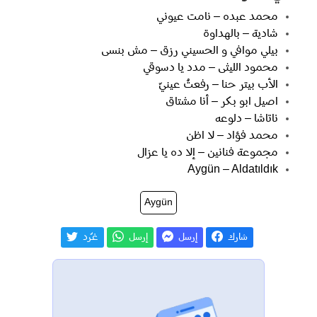
محمد عبده – نامت عيوني
شادية – بالهداوة
بيلي موافي و الحسيني رزق – مش بنسى
محمود الليثى – مدد يا دسوقي
الأب بيتر حنا – رفعتُ عينيّ
اصيل ابو بكر – أنا مشتاق
ناتاشا – دلوعه
محمد فؤاد – لا اظن
مجموعة فنانين – إلا ده يا عزال
Aygün – Aldatıldık
Aygün
شارك
إرسل
إرسل
غـّرد