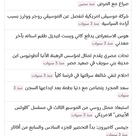
صراع مع المرض
منذ سنتين
شركة موسيقى امريكية تنفصل عن الموسيقي روجر ووترز بسبب
آراءه السياسية
منذ 3 سنوات
هوس الاستعراض يدفع كاني ويست لتبديل طقم اسنانه بآخر
معدني
منذ 3 سنوات
نحات مصري يقدم تمثال لمؤسس الرهبنة الأنبا أنطونيوس ابن
مدينة بني سويف في صعيد مصر
منذ 3 سنوات
احلام تنفي شائعة سرقتها في فرنسا كلياً
منذ 3 سنوات
سعد المجرد يتضامن مع دنيا بطمة بعد ايداعها السجن
منذ 3
سنوات
استبعاد ممثل روسي من الموسم الثالث في مسلسل "اللوتس
الأبيض" الامريكي
منذ 3 سنوات
جيمس كاميرون: بدأ التحضير للجزء السادس والسابع من أفاتار
منذ 3 سنوات