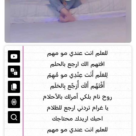
للعلم انت عندي مو مهم
افتهم الك ارجع بالحلم
لِلعَلَم أَنَت عِنْدِي مو مُهِمّ
أَفْتَهُم أَلكَ أُرَجِّع بِالحَلَم
روح نام بلكي أمرلك بالأحلام
يا غرام تردني ارجع للظلام
احبك اريدك محتاجك
للعلم انت عندي مو مهم