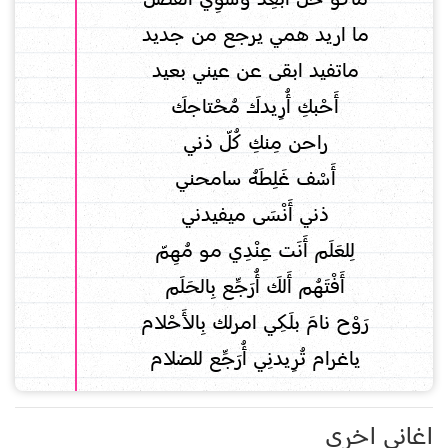
ما اريد همي يرجع من جديد
ماتفيد ابقى عن عيني بعيد
أَحْبكِ أُرِيدكَ مُحْتاجكَ
راحن مِنكِ كُلّ ذني
أَسْف غَلِطَهُ سامحني
ذني أَنْسَى ميفيدني
لِلعَلَم أَنَت عِنْدِي مو مُهِمّ
أَفْتَهُم أَلكَ أُرَجِّع بِالحَلَم
رَوْح نامَ بلَكِي امرلك بِالأَحْلام
ياغرام تُرِيدنِي أُرَجِّع للضلام
اغاني اخرى