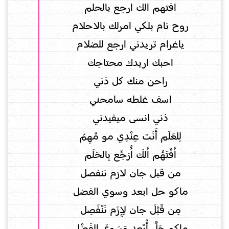
افتهم الك ارجع بالحلم
روح نام بلكي امرلك بالاحلام
ياغرام تريدني ارجع للضلام
احبك اريدك محتاجك
راحن منك كل ذني
اسف غلطه سامحني
ذني انسى ميفيدني
لِلعَلَم أَنَت عِنْدِي مو مُهِمّ
أَفْتَهُم أَلكَ أُرَجِّع بِالحَلَم
من قبل جان لازم ننفصل
ماكو حل ابعد وسوي الفضل
مِن قَبْلَ جان لِإِزَم نَنْفَصِل
ماكو حَلَّ أُبْعِد وَسَوِيَ الفَضْل