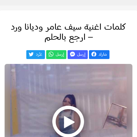
كلمات اغنية سيف عامر وديانا ورد
– ارجع بالحلم
شارك
إرسل
إرسل
غـّرد