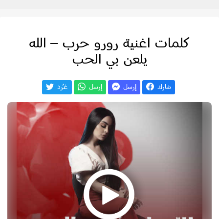
كلمات اغنية رورو حرب – الله
يلعن بي الحب
شارك
إرسل
إرسل
غـّرد