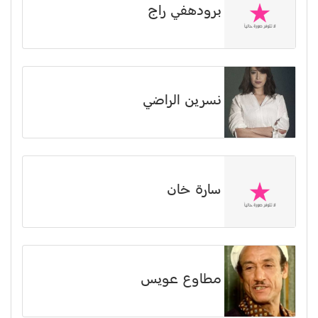
برودهفي راج
نسرين الراضي
سارة خان
مطاوع عويس