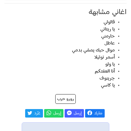
اغاني مشابهة
قالولي
يا ريتاني
حارمني
عاطل
موال حبك يمشي بدمي
أسمر نوتيلا
يا ولو
أنا العفتكم
جرينوف
يا كاسي
رورو حرب
شارك
إرسل
إرسل
غـّرد