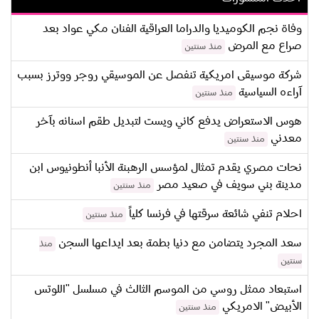
وفاة نجم الكوميديا والدراما العراقية الفنان مكي عواد بعد
صراع مع المرض
منذ سنتين
شركة موسيقى امريكية تنفصل عن الموسيقي روجر ووترز بسبب
آراءه السياسية
منذ سنتين
هوس الاستعراض يدفع كاني ويست لتبديل طقم اسنانه بآخر
معدني
منذ سنتين
نحات مصري يقدم تمثال لمؤسس الرهبنة الأنبا أنطونيوس ابن
مدينة بني سويف في صعيد مصر
منذ سنتين
احلام تنفي شائعة سرقتها في فرنسا كلياً
منذ سنتين
سعد المجرد يتضامن مع دنيا بطمة بعد ايداعها السجن
منذ
سنتين
استبعاد ممثل روسي من الموسم الثالث في مسلسل "اللوتس
الأبيض" الامريكي
منذ سنتين