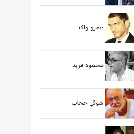
عمرو واكد
محمود فريد
شوقي حجاب