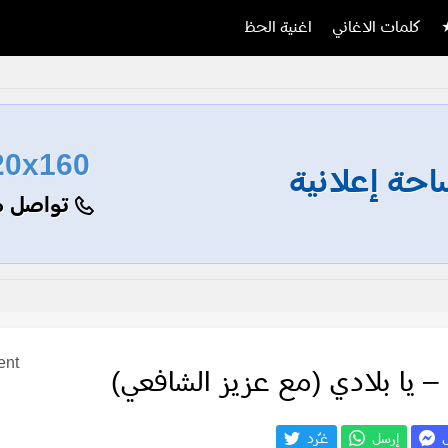
كلمات الاغاني
اغنية الحظ
20x160
حة إعلانية
تواصل م
ent
 يا بلادي (مع عزيز الشافعي)
ل
إرسل
غـّرد