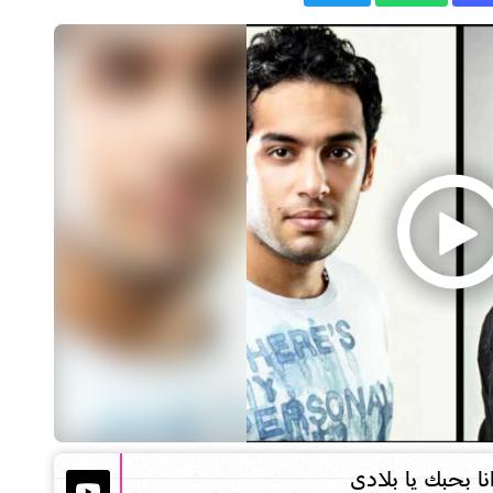
نا بحبك يا بلادى