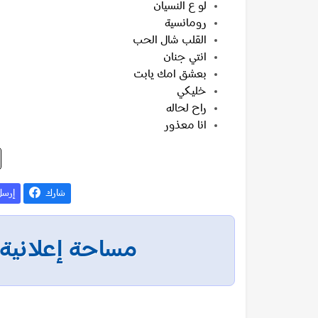
لو ع النسيان
رومانسية
القلب شال الحب
انتي جنان
بعشق امك يابت
خليكي
راح لحاله
انا معذور
شارك
إرس
مساحة إعلانية