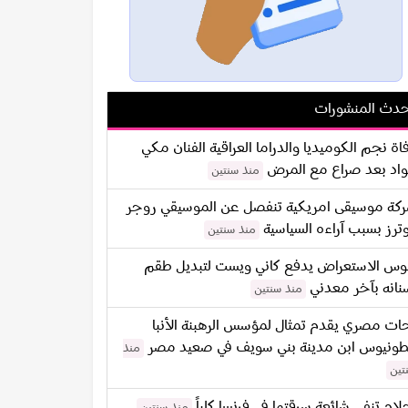
دث المنشورات
اة نجم الكوميديا والدراما العراقية الفنان مكي
اد بعد صراع مع المرض
منذ سنتين
كة موسيقى امريكية تنفصل عن الموسيقي روجر
ترز بسبب آراءه السياسية
منذ سنتين
س الاستعراض يدفع كاني ويست لتبديل طقم
نانه بآخر معدني
منذ سنتين
ات مصري يقدم تمثال لمؤسس الرهبنة الأنبا
طونيوس ابن مدينة بني سويف في صعيد مصر
منذ
تين
لام تنفي شائعة سرقتها في فرنسا كلياً
منذ سنتين