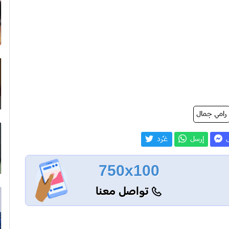
رامي جمال
ل
إرسل
غـّرد
750x100
تواصل معنا