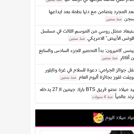
د المجرد يتضامن مع دنيا بطمة بعد ايداعها
سجن
منذ سنتين
تبعاد ممثل روسي من الموسم الثالث في مسلسل
للوتس الأبيض" الامريكي
منذ سنتين
مس كاميرون: بدأ التحضير للجزء السادس والسابع
 أفاتار
منذ سنتين
ل جوائز الجرامي: دعوة للسلام في غزة وتايلور
يفت تفوز بجائزة ألبوم العام
منذ سنتين
عيد ميلاد عضو فريق BTS بارك جيمين الـ 27 يدخله
ترند عالمياً
منذ 4 سنوات
ياد ميلاد اليوم