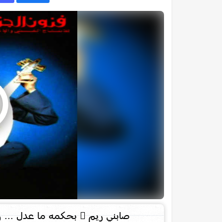
صابني ريم ٍ بحكمه ما عدل ... و