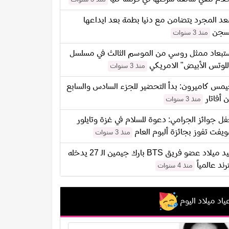
د المجرد يتضامن مع دنيا بطمة بعد ايداعها
سجن
منذ 3 سنوات
تبعاد ممثل روسي من الموسم الثالث في مسلسل
للوتس الأبيض" الامريكي
منذ 3 سنوات
مس كاميرون: بدأ التحضير للجزء السادس والسابع
 أفاتار
منذ 3 سنوات
ل جوائز الجرامي: دعوة للسلام في غزة وتايلور
يفت تفوز بجائزة ألبوم العام
منذ 3 سنوات
عيد ميلاد عضو فريق BTS بارك جيمين الـ 27 يدخله
ترند عالمياً
منذ 4 سنوات
ياد ميلاد اليوم