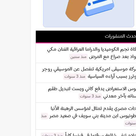
دث المنشورات
اة نجم الكوميديا والدراما العراقية الفنان مكي
اد بعد صراع مع المرض
منذ سنتين
كة موسيقى امريكية تنفصل عن الموسيقي روجر
ترز بسبب آراءه السياسية
منذ 3 سنوات
س الاستعراض يدفع كاني ويست لتبديل طقم
نانه بآخر معدني
منذ 3 سنوات
ات مصري يقدم تمثال لمؤسس الرهبنة الأنبا
طونيوس ابن مدينة بني سويف في صعيد مصر
منذ
لام تنفي شائعة سرقتها في فرنسا كلياً
منذ 3 سنوات