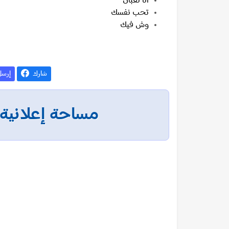
انا تعبان
تحب نفسك
وش فيك
شارك
إرس
مساحة إعلانية