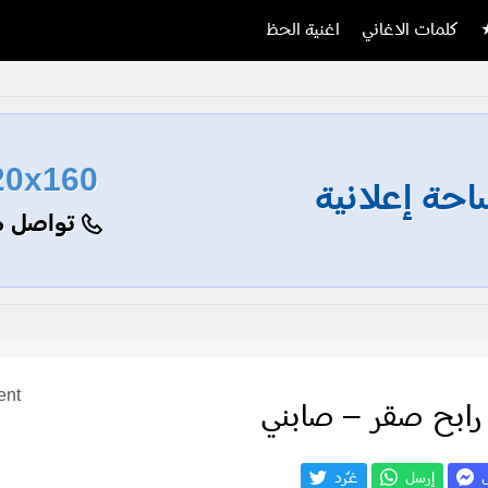
كلمات الاغاني
اغنية الحظ
20x160
حة إعلانية
تواصل م
ent
رابح صقر – صابني
ل
إرسل
غـّرد