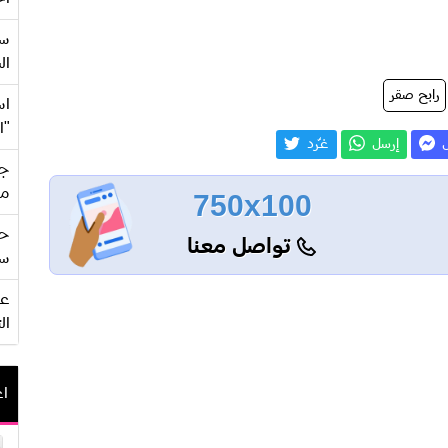
سع
ال
رابح صقر
اس
"ا
ل
إرسل
غـّرد
جي
من
750x100
حف
تواصل معنا
سو
ال
اع