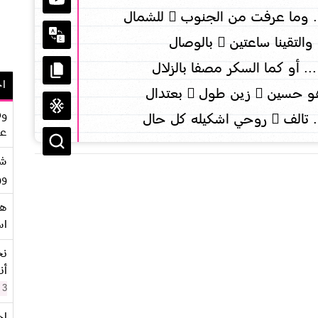
 وما عرفت من الجنوب ِ للشمال
التقينا ساعتين ٍ بالوصال
 أو كما السكر مصفا بالزلال
اح
 هو حسين ٍ زين طول ٍ بعتدال
وف
.. تالف ٍ روحي اشكيله كل حال
عو
شر
وو
هو
اس
نح
أن
3 سنوات
اح