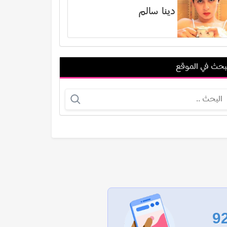
دينا سالم
بحث في الموقع
ميجان جود
هشام الشامي
عرض الكل
9