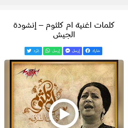
كلمات اغنية ام كلثوم – إنشودة
الجيش
شارك
إرسل
إرسل
غـّرد