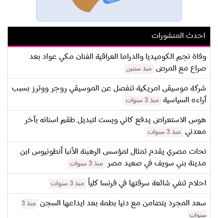
احدث المنشورات
وفاة نجم الكوميديا والدراما العراقية الفنان مكي عواد بعد
صراع مع المرض
منذ سنتين
شركة موسيقى امريكية تنفصل عن الموسيقي روجر ووترز بسبب
آراءه السياسية
منذ 3 سنوات
هوس الاستعراض يدفع كاني ويست لتبديل طقم اسنانه بآخر
معدني
منذ 3 سنوات
نحات مصري يقدم تمثال لمؤسس الرهبنة الأنبا أنطونيوس ابن
مدينة بني سويف في صعيد مصر
منذ 3 سنوات
احلام تنفي شائعة سرقتها في فرنسا كلياً
منذ 3 سنوات
سعد المجرد يتضامن مع دنيا بطمة بعد ايداعها السجن
منذ 3
سنوات