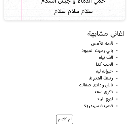
حمي الدماء و جيش السلام
سلام سلام سلام
اغاني مشابهة
قصة الأمس
يالي رعيت العهود
الف نيله
الحب كدا
حيرانه ليه
ربيعة العدوية
ياللي ودادى صفالك
ذكرى سعد
نهج البرد
قصيدة سيندريلا
ام كلثوم