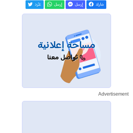
شارك
إرسل
إرسل
غـّرد
مساحة إعلانية
تواصل معنا
Advertisement