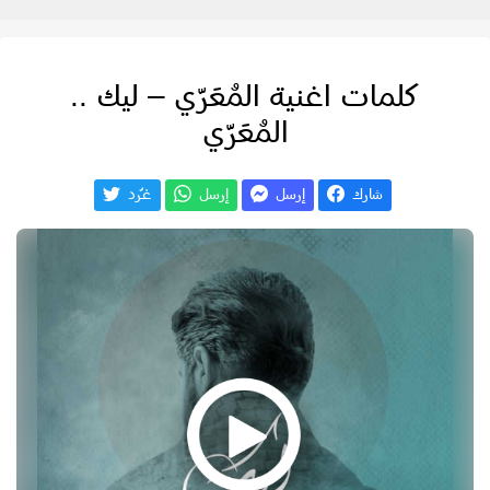
كلمات اغنية المُعَرّي – ليك ..
المُعَرّي
شارك
إرسل
إرسل
غـّرد