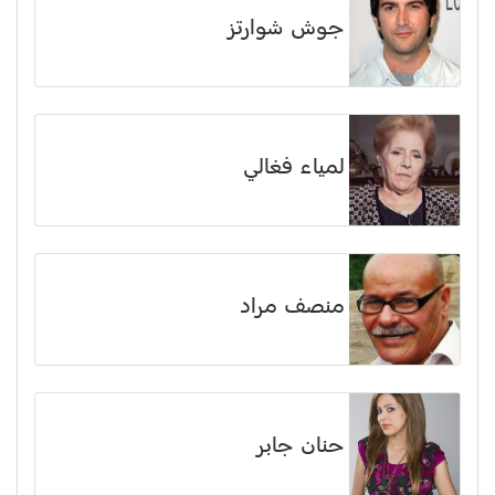
جوش شوارتز
لمياء فغالي
منصف مراد
حنان جابر