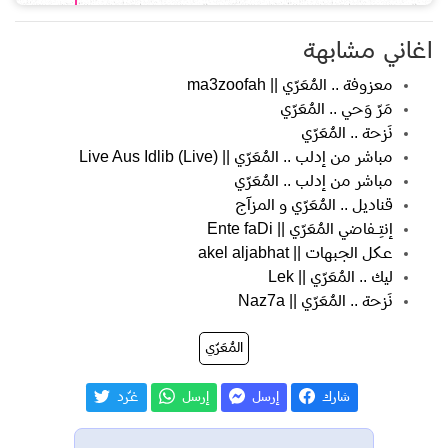
اغاني مشابهة
معزوفة .. المُعَرّي || ma3zoofah
مَرّ وَحي .. المُعَرّي
نَزحة .. المُعَرّي
مباشر من إدلب .. المُعَرّي || Live Aus Idlib (Live)
مباشر من إدلب .. المُعَرّي
قناديل .. المُعَرّي و المزآج
إنتِــــفاضي المُعَرّي || Ente faDi
عكل الجبهات || akel aljabhat
ليك .. المُعَرّي || Lek
نَزحة .. المُعَرّي || Naz7a
المُعَرّي
شارك
إرسل
إرسل
غـّرد