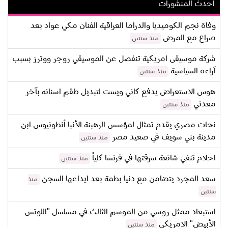
احدث المنشورات
وفاة نجم الكوميديا والدراما العراقية الفنان مكي عواد بعد
صراع مع المرض
منذ سنتين
شركة موسيقى امريكية تنفصل عن الموسيقي روجر ووترز بسبب
آراءه السياسية
منذ سنتين
هوس الاستعراض يدفع كاني ويست لتبديل طقم اسنانه بآخر
معدني
منذ سنتين
نحات مصري يقدم تمثال لمؤسس الرهبنة الأنبا أنطونيوس ابن
مدينة بني سويف في صعيد مصر
منذ سنتين
احلام تنفي شائعة سرقتها في فرنسا كلياً
منذ سنتين
سعد المجرد يتضامن مع دنيا بطمة بعد ايداعها السجن
منذ
سنتين
استبعاد ممثل روسي من الموسم الثالث في مسلسل "اللوتس
الأبيض" الامريكي
منذ سنتين