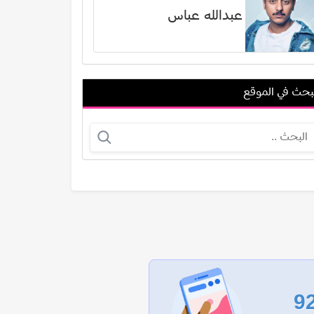
عبدالله عباس
بحث في الموقع
جريج سيرانو
باسم موريس عدلي
عرض الكل
9