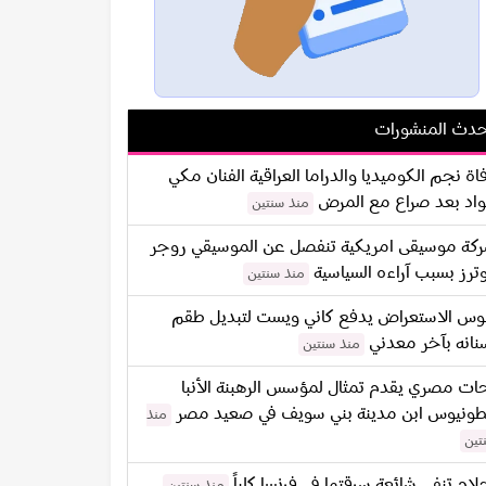
دث المنشورات
اة نجم الكوميديا والدراما العراقية الفنان مكي
اد بعد صراع مع المرض
منذ سنتين
كة موسيقى امريكية تنفصل عن الموسيقي روجر
ترز بسبب آراءه السياسية
منذ سنتين
س الاستعراض يدفع كاني ويست لتبديل طقم
نانه بآخر معدني
منذ سنتين
ات مصري يقدم تمثال لمؤسس الرهبنة الأنبا
طونيوس ابن مدينة بني سويف في صعيد مصر
منذ
تين
لام تنفي شائعة سرقتها في فرنسا كلياً
منذ سنتين