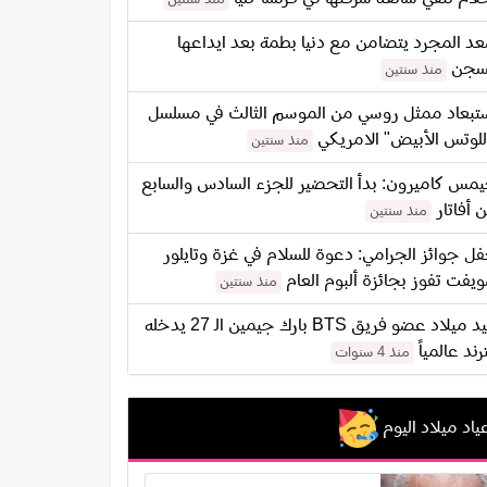
د المجرد يتضامن مع دنيا بطمة بعد ايداعها
سجن
منذ سنتين
تبعاد ممثل روسي من الموسم الثالث في مسلسل
للوتس الأبيض" الامريكي
منذ سنتين
مس كاميرون: بدأ التحضير للجزء السادس والسابع
 أفاتار
منذ سنتين
ل جوائز الجرامي: دعوة للسلام في غزة وتايلور
يفت تفوز بجائزة ألبوم العام
منذ سنتين
عيد ميلاد عضو فريق BTS بارك جيمين الـ 27 يدخله
ترند عالمياً
منذ 4 سنوات
ياد ميلاد اليوم