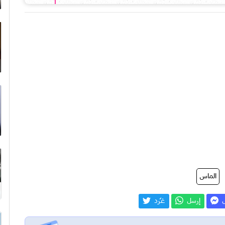
الماس
ل
إرسل
غـّرد