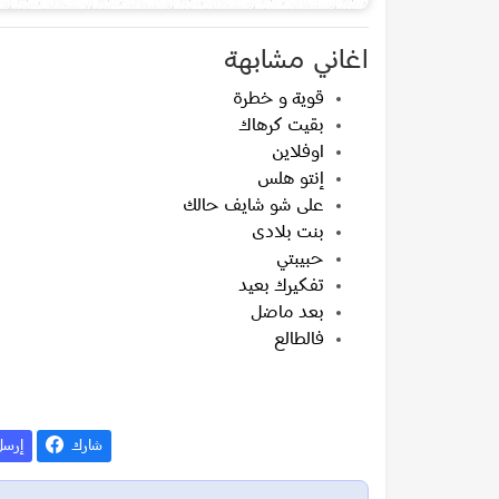
اغاني مشابهة
قوية و خطرة
بقيت كرهاك
اوفلاين
إنتو هلس
على شو شايف حالك
بنت بلادى
حبيبتي
تفكيرك بعيد
بعد ماضل
فالطالع
شارك
إرس