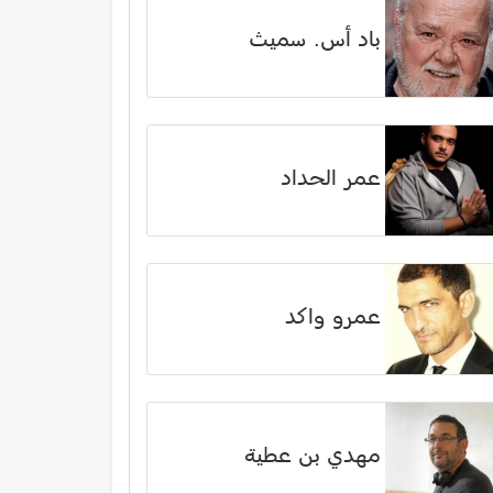
باد أس. سميث
عمر الحداد
عمرو واكد
مهدي بن عطية