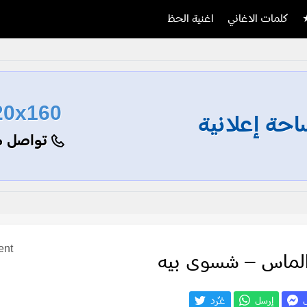
كلمات الاغاني
اغنية الحظ
20x160
حة إعلانية
تواصل م
ent
الماس – شسوى بيه
ل
إرسل
غـّرد