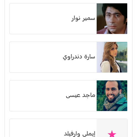
سمير نوار
سارة دندراوي
ماجد عيسى
إيملي وارفيلد