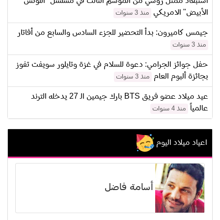
استبعاد ممثل روسي من الموسم الثالث في مسلسل "اللوتس
الأبيض" الامريكي
منذ 3 سنوات
جيمس كاميرون: بدأ التحضير للجزء السادس والسابع من أفاتار
منذ 3 سنوات
حفل جوائز الجرامي: دعوة للسلام في غزة وتايلور سويفت تفوز
بجائزة ألبوم العام
منذ 3 سنوات
عيد ميلاد عضو فريق BTS بارك جيمين الـ 27 يدخله الترند
عالمياً
منذ 4 سنوات
اعياد ميلاد اليوم
أسامة فاضل