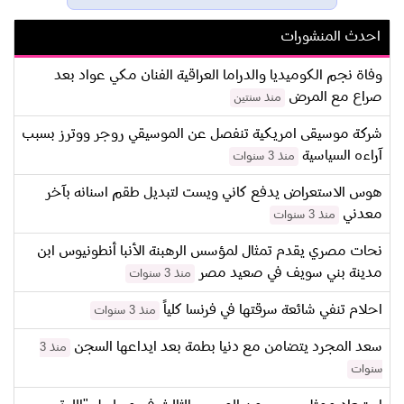
احدث المنشورات
وفاة نجم الكوميديا والدراما العراقية الفنان مكي عواد بعد
صراع مع المرض
منذ سنتين
شركة موسيقى امريكية تنفصل عن الموسيقي روجر ووترز بسبب
آراءه السياسية
منذ 3 سنوات
هوس الاستعراض يدفع كاني ويست لتبديل طقم اسنانه بآخر
معدني
منذ 3 سنوات
نحات مصري يقدم تمثال لمؤسس الرهبنة الأنبا أنطونيوس ابن
مدينة بني سويف في صعيد مصر
منذ 3 سنوات
احلام تنفي شائعة سرقتها في فرنسا كلياً
منذ 3 سنوات
سعد المجرد يتضامن مع دنيا بطمة بعد ايداعها السجن
منذ 3
سنوات