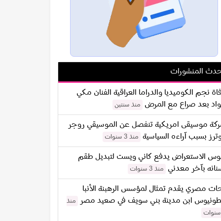
دث المنشورات
اة نجم الكوميديا والدراما العراقية الفنان مكي
اد بعد صراع مع المرض
منذ سنتين
كة موسيقى امريكية تنفصل عن الموسيقي روجر
ترز بسبب آراءه السياسية
منذ 3 سنوات
س الاستعراض يدفع كاني ويست لتبديل طقم
نانه بآخر معدني
منذ 3 سنوات
ات مصري يقدم تمثال لمؤسس الرهبنة الأنبا
طونيوس ابن مدينة بني سويف في صعيد مصر
منذ