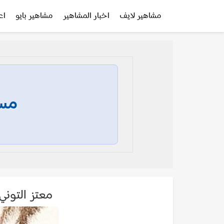
مشاهير لايف
اخبار المشاهير
مشاهير بايو
اع
مسا
معتز التوني ataz El Tony