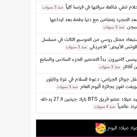
لام تنفي شائعة سرقتها في فرنسا كلياً
منذ 3 سنوات
د المجرد يتضامن مع دنيا بطمة بعد ايداعها
سجن
منذ 3 سنوات
تبعاد ممثل روسي من الموسم الثالث في مسلسل
للوتس الأبيض" الامريكي
منذ 3 سنوات
مس كاميرون: بدأ التحضير للجزء السادس والسابع
 أفاتار
منذ 3 سنوات
ل جوائز الجرامي: دعوة للسلام في غزة وتايلور
يفت تفوز بجائزة ألبوم العام
منذ 3 سنوات
عيد ميلاد عضو فريق BTS بارك جيمين الـ 27 يدخله
ترند عالمياً
منذ 4 سنوات
ياد ميلاد اليوم