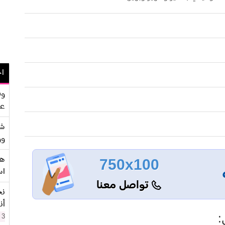
اح
وف
عو
شر
وو
هو
750x100
اس
تواصل معنا
نح
أن
:
3 سنوات