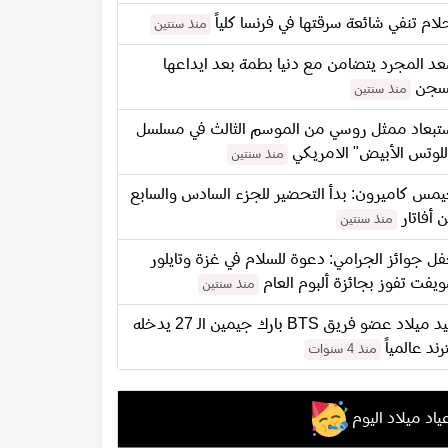
لام تنفي شائعة سرقتها في فرنسا كلياً
منذ سنتين
د المجرد يتضامن مع دنيا بطمة بعد ايداعها
سجن
منذ سنتين
تبعاد ممثل روسي من الموسم الثالث في مسلسل
للوتس الأبيض" الامريكي
منذ سنتين
مس كاميرون: بدأ التحضير للجزء السادس والسابع
 أفاتار
منذ سنتين
ل جوائز الجرامي: دعوة للسلام في غزة وتايلور
يفت تفوز بجائزة ألبوم العام
منذ سنتين
عيد ميلاد عضو فريق BTS بارك جيمين الـ 27 يدخله
ترند عالمياً
منذ 4 سنوات
ياد ميلاد اليوم