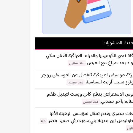
دث المنشورات
اة نجم الكوميديا والدراما العراقية الفنان مكي
اد بعد صراع مع المرض
منذ سنتين
كة موسيقى امريكية تنفصل عن الموسيقي روجر
ترز بسبب آراءه السياسية
منذ سنتين
س الاستعراض يدفع كاني ويست لتبديل طقم
نانه بآخر معدني
منذ سنتين
ات مصري يقدم تمثال لمؤسس الرهبنة الأنبا
طونيوس ابن مدينة بني سويف في صعيد مصر
منذ
تين