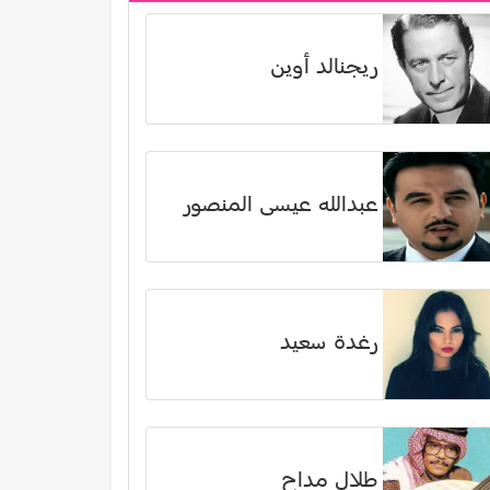
ريجنالد أوين
عبدالله عيسى المنصور
رغدة سعيد
طلال مداح