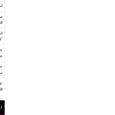
اح
سع
ال
اس
"ا
جي
من
حف
سو
ال
اع