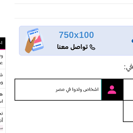
750x100
اح
تواصل معنا
وف
عو
ي:
شر
وو
اشخاص ولدوا في مصر
هو
اس
نح
أن
سن