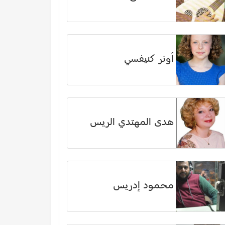
أونر كنيفسي
هدى المهتدي الريس
محمود إدريس