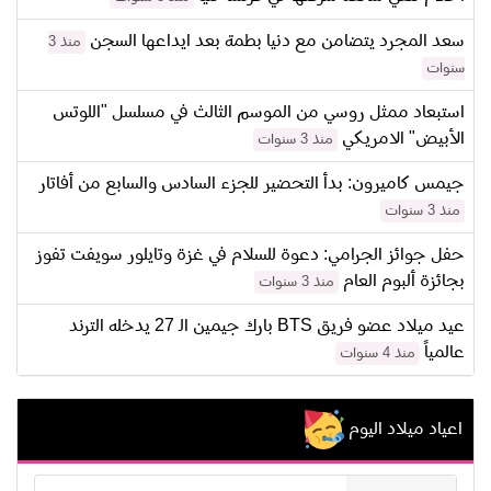
سعد المجرد يتضامن مع دنيا بطمة بعد ايداعها السجن
منذ 3
سنوات
استبعاد ممثل روسي من الموسم الثالث في مسلسل "اللوتس
الأبيض" الامريكي
منذ 3 سنوات
جيمس كاميرون: بدأ التحضير للجزء السادس والسابع من أفاتار
منذ 3 سنوات
حفل جوائز الجرامي: دعوة للسلام في غزة وتايلور سويفت تفوز
بجائزة ألبوم العام
منذ 3 سنوات
عيد ميلاد عضو فريق BTS بارك جيمين الـ 27 يدخله الترند
عالمياً
منذ 4 سنوات
اعياد ميلاد اليوم