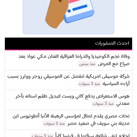
احدث المنشورات
وفاة نجم الكوميديا والدراما العراقية الفنان مكي عواد بعد
صراع مع المرض
منذ سنتين
شركة موسيقى امريكية تنفصل عن الموسيقي روجر ووترز بسبب
آراءه السياسية
منذ 3 سنوات
هوس الاستعراض يدفع كاني ويست لتبديل طقم اسنانه بآخر
معدني
منذ 3 سنوات
نحات مصري يقدم تمثال لمؤسس الرهبنة الأنبا أنطونيوس ابن
مدينة بني سويف في صعيد مصر
منذ 3 سنوات
احلام تنفي شائعة سرقتها في فرنسا كلياً
منذ 3 سنوات