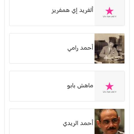
ألفريد إي همفريز
أحمد رامي
ماهش بابو
أحمد الريدي