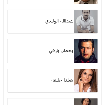
عبدالله الوليدي
بجمان بازغي
هيلدا خليفة