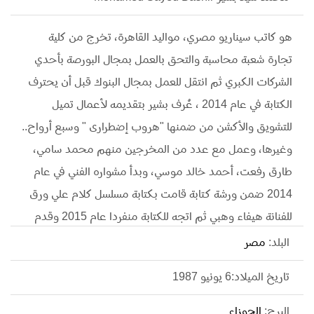
هو كاتب سيناريو مصري، مواليد القاهرة، تخرج من كلية
تجارة شعبة محاسبة والتحق بالعمل بمجال البورصة بأحدي
الشركات الكبري ثم انتقل للعمل بمجال البنوك قبل أن يحترف
الكتابة في عام 2014 ، عُرف بشير بتقديمه لأعمال تميل
للتشويق والأكشن من ضمنها "هروب إضطرارى " وسبع أرواح..
وغيرها، وعمل مع عدد من المخرجين منهم محمد سامي،
طارق رفعت، أحمد خالد موسي، وبدأ مشواره الفني في عام
2014 ضمن ورشة كتابة قامت بكتابة مسلسل كلام علي ورق
للفنانة هيفاء وهبي ثم اتجه للكتابة منفردا عام 2015 وقدم
مسلسل سبع ارواح للفنان خالد النبوي واياد نصار .
البلد:
مصر
تاريخ الميلاد:6 يونيو 1987
البرج:
الجوزاء