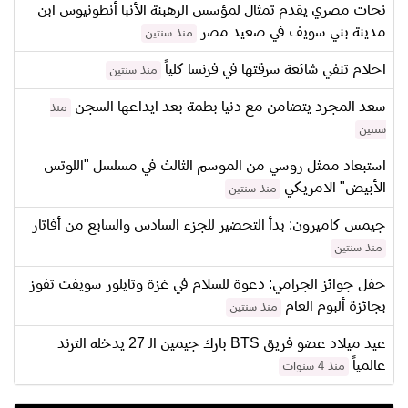
نحات مصري يقدم تمثال لمؤسس الرهبنة الأنبا أنطونيوس ابن
مدينة بني سويف في صعيد مصر
منذ سنتين
احلام تنفي شائعة سرقتها في فرنسا كلياً
منذ سنتين
سعد المجرد يتضامن مع دنيا بطمة بعد ايداعها السجن
منذ
سنتين
استبعاد ممثل روسي من الموسم الثالث في مسلسل "اللوتس
الأبيض" الامريكي
منذ سنتين
جيمس كاميرون: بدأ التحضير للجزء السادس والسابع من أفاتار
منذ سنتين
حفل جوائز الجرامي: دعوة للسلام في غزة وتايلور سويفت تفوز
بجائزة ألبوم العام
منذ سنتين
عيد ميلاد عضو فريق BTS بارك جيمين الـ 27 يدخله الترند
عالمياً
منذ 4 سنوات