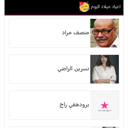
اعياد ميلاد اليوم
منصف مراد
نسرين الراضي
برودهفي راج