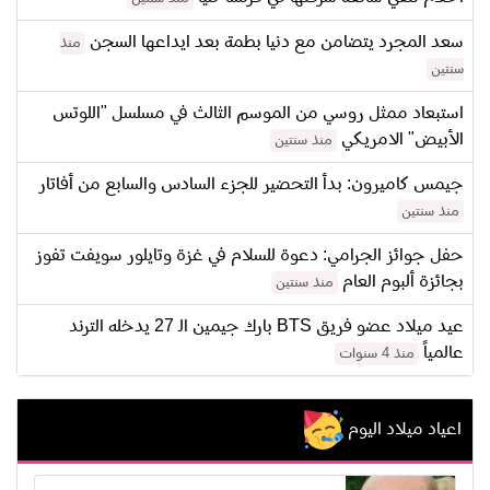
سعد المجرد يتضامن مع دنيا بطمة بعد ايداعها السجن
منذ
سنتين
استبعاد ممثل روسي من الموسم الثالث في مسلسل "اللوتس
الأبيض" الامريكي
منذ سنتين
جيمس كاميرون: بدأ التحضير للجزء السادس والسابع من أفاتار
منذ سنتين
حفل جوائز الجرامي: دعوة للسلام في غزة وتايلور سويفت تفوز
بجائزة ألبوم العام
منذ سنتين
عيد ميلاد عضو فريق BTS بارك جيمين الـ 27 يدخله الترند
عالمياً
منذ 4 سنوات
اعياد ميلاد اليوم