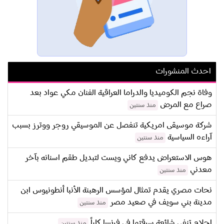
احدث المنشورات
وفاة نجم الكوميديا والدراما العراقية الفنان مكي عواد بعد
صراع مع المرض
منذ سنتين
شركة موسيقى امريكية تنفصل عن الموسيقي روجر ووترز بسبب
آراءه السياسية
منذ سنتين
هوس الاستعراض يدفع كاني ويست لتبديل طقم اسنانه بآخر
معدني
منذ سنتين
نحات مصري يقدم تمثال لمؤسس الرهبنة الأنبا أنطونيوس ابن
مدينة بني سويف في صعيد مصر
منذ سنتين
احلام تنفي شائعة سرقتها في فرنسا كلياً
منذ سنتين