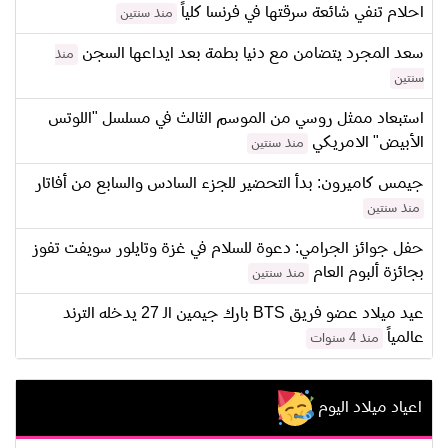
احلام تنفي شائعة سرقتها في فرنسا كلياً
منذ سنتين
سعد المجرد يتضامن مع دنيا بطمة بعد ايداعها السجن
منذ
سنتين
استبعاد ممثل روسي من الموسم الثالث في مسلسل "اللوتس
الأبيض" الامريكي
منذ سنتين
جيمس كاميرون: بدأ التحضير للجزء السادس والسابع من أفاتار
منذ سنتين
حفل جوائز الجرامي: دعوة للسلام في غزة وتايلور سويفت تفوز
بجائزة ألبوم العام
منذ سنتين
عيد ميلاد عضو فريق BTS بارك جيمين الـ 27 يدخله الترند
عالمياً
منذ 4 سنوات
اعياد ميلاد اليوم