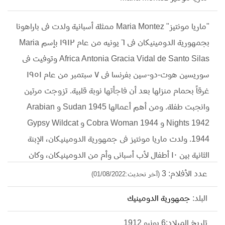
"ماريا مونتيز" Maria Montez ممثلة أسبانية ولدت فى باراهونا
بجمهورية الدومينيكان فى ٦ يونيه من عام ١٩١٢ بإسم Maria
Africa Antonia Gracia Vidal de Santo Silas وتوفيت فى
سوريسين هوت-دو-سين بفرنسا فى ٧ سبتمبر من عام ١٩٥١
غرقاً بحمام منزلها بعد أن فاجأتها نوبة قلبية. تزوجت مرتين
وانجبت طفلة. ومن أهم أعمالها Sudan 1945 و Arabian
Nights 1942 و Cobra Woman 1944 و Gypsy Wildcat
1944. ولدت ماريا مونتيز فى جمهورية الدومينيكان، الإبنة
الثانية بين ١٠ أطفال لأب أسبانى وأم من الدومينيكان، وكان
والدها يعمل فى تصدير النسيج، ثم تم تعينه نائب قنصل
عدد الأفلام: 3
(آخر تحديث:01/08/2022)
أسبانيا الفخرى فى جمهورية الدومينيكان، وتلقت تعليمها فى
البلد:
جمهورية الدومينيك
دير القلب المقدس فى سانتا كروز، وعندما عين والدها
بالقنصلية الأسبانية فى بلفاست، لعبت بعض الادوار الثانوية فى
تاريخ الميلاد:6 يونيو 1912