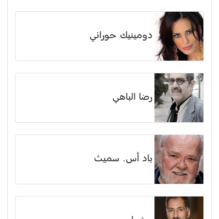
دومينيك حوراني
رضا الباهي
باد أس. سميث