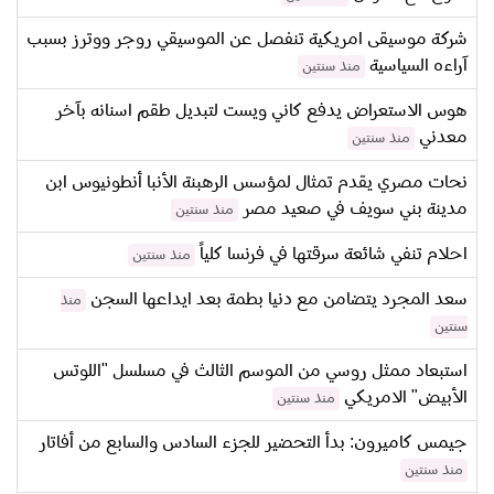
شركة موسيقى امريكية تنفصل عن الموسيقي روجر ووترز بسبب
آراءه السياسية
منذ سنتين
هوس الاستعراض يدفع كاني ويست لتبديل طقم اسنانه بآخر
معدني
منذ سنتين
نحات مصري يقدم تمثال لمؤسس الرهبنة الأنبا أنطونيوس ابن
مدينة بني سويف في صعيد مصر
منذ سنتين
احلام تنفي شائعة سرقتها في فرنسا كلياً
منذ سنتين
سعد المجرد يتضامن مع دنيا بطمة بعد ايداعها السجن
منذ
سنتين
استبعاد ممثل روسي من الموسم الثالث في مسلسل "اللوتس
الأبيض" الامريكي
منذ سنتين
جيمس كاميرون: بدأ التحضير للجزء السادس والسابع من أفاتار
منذ سنتين