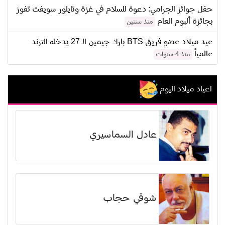
حفل جوائز الجرامي: دعوة للسلام في غزة وتايلور سويفت تفوز
بجائزة ألبوم العام
منذ سنتين
عيد ميلاد عضو فريق BTS بارك جيمين الـ 27 يدخله الترند
عالمياً
منذ 4 سنوات
اعياد ميلاد اليوم
عادل السماسيري
شوقي حجاب