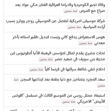
وفاة نجم الكوميديا والدراما العراقية الفنان مكي عواد بعد
صراع مع المرض
منذ سنتين
شركة موسيقى امريكية تنفصل عن الموسيقي روجر ووترز بسبب
آراءه السياسية
منذ سنتين
هوس الاستعراض يدفع كاني ويست لتبديل طقم اسنانه بآخر
معدني
منذ سنتين
نحات مصري يقدم تمثال لمؤسس الرهبنة الأنبا أنطونيوس ابن
مدينة بني سويف في صعيد مصر
منذ سنتين
احلام تنفي شائعة سرقتها في فرنسا كلياً
منذ سنتين
سعد المجرد يتضامن مع دنيا بطمة بعد ايداعها السجن
منذ
سنتين
استبعاد ممثل روسي من الموسم الثالث في مسلسل "اللوتس
الأبيض" الامريكي
منذ سنتين