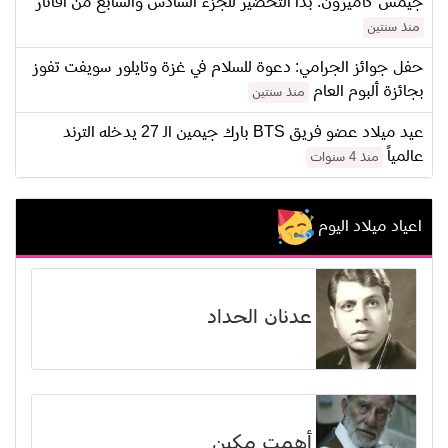
جيمس كاميرون: بدأ التحضير للجزء السادس والسابع من أفاتار
منذ سنتين
حفل جوائز الجرامي: دعوة للسلام في غزة وتايلور سويفت تفوز
بجائزة ألبوم العام
منذ سنتين
عيد ميلاد عضو فريق BTS بارك جيمين الـ 27 يدخله الترند
عالمياً
منذ 4 سنوات
اعياد ميلاد اليوم
عدنان الحداد
أهمت مكين