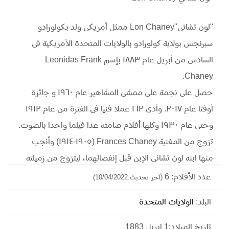
"لون تشانى"Lon Chaney ممثل أمريكى ولد بكولورادو
سبرنجس بولاية كولورادو بالولايات المتحدة الأمريكية فى
السادس من أبريل عام ١٨٨٣ بإسم Leonidas Frank
Chaney.
حصل على نجمة على ممشى المشاهير عام ١٩٦٠ و جائزة
أوفتا عام ٢٠١٧. وأدى ١٦٢ عملا فنيا فى الفترة من عام ١٩١٢
وحتى عام ١٩٣٠ وكلها أفلام صامته عدا فيلما واحدا بالصوت.
تزوج من المغنية Frances Chaney (١٩٠٥-١٩١٤) وأنجب
منها ابنه لون تشانى الإبن قبل إنفصالهما، ليتزوج من زميلته
بالمسرح Hazel Hastings (١٩١٤-١٩٣٠)والتى ظلت معه حتى
عدد الأفلام: 6
(آخر تحديث:10/04/2022)
وفاته فى ٢٦ أغسطس من عام ١٩٣٠ فى هوليوود، لوس
البلد:
الولايات المتحدة
أنجيلوس، كاليفورنيا، الولايات المتحدة الأمريكية متأثرا
بسرطان الشعب الهوائية بسبب إفراطه فى التدخين. ومن أهم
تاريخ الميلاد:1 ابريل 1883