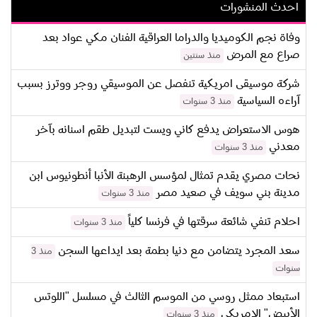
احدث المنشورات
وفاة نجم الكوميديا والدراما العراقية الفنان مكي عواد بعد
صراع مع المرض
منذ سنتين
شركة موسيقى امريكية تنفصل عن الموسيقي روجر ووترز بسبب
آراءه السياسية
منذ 3 سنوات
هوس الاستعراض يدفع كاني ويست لتبديل طقم اسنانه بآخر
معدني
منذ 3 سنوات
نحات مصري يقدم تمثال لمؤسس الرهبنة الأنبا أنطونيوس ابن
مدينة بني سويف في صعيد مصر
منذ 3 سنوات
احلام تنفي شائعة سرقتها في فرنسا كلياً
منذ 3 سنوات
سعد المجرد يتضامن مع دنيا بطمة بعد ايداعها السجن
منذ 3
سنوات
استبعاد ممثل روسي من الموسم الثالث في مسلسل "اللوتس
الأبيض" الامريكي
منذ 3 سنوات