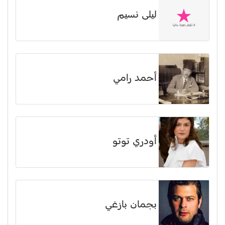
ليلى نسيم
أحمد رامي
أودري توتو
بجمان بازغي