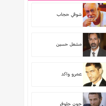
شوقي حجاب
مشعل حسين
عمرو واكد
جون جلوفر