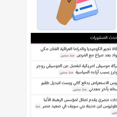
دث المنشورات
اة نجم الكوميديا والدراما العراقية الفنان مكي
اد بعد صراع مع المرض
منذ سنتين
كة موسيقى امريكية تنفصل عن الموسيقي روجر
ترز بسبب آراءه السياسية
منذ سنتين
س الاستعراض يدفع كاني ويست لتبديل طقم
نانه بآخر معدني
منذ سنتين
ات مصري يقدم تمثال لمؤسس الرهبنة الأنبا
طونيوس ابن مدينة بني سويف في صعيد مصر
منذ
تين