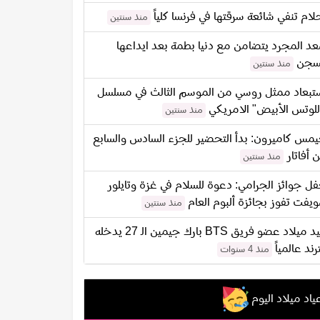
لام تنفي شائعة سرقتها في فرنسا كلياً
منذ سنتين
د المجرد يتضامن مع دنيا بطمة بعد ايداعها
سجن
منذ سنتين
تبعاد ممثل روسي من الموسم الثالث في مسلسل
للوتس الأبيض" الامريكي
منذ سنتين
مس كاميرون: بدأ التحضير للجزء السادس والسابع
 أفاتار
منذ سنتين
ل جوائز الجرامي: دعوة للسلام في غزة وتايلور
يفت تفوز بجائزة ألبوم العام
منذ سنتين
عيد ميلاد عضو فريق BTS بارك جيمين الـ 27 يدخله
ترند عالمياً
منذ 4 سنوات
ياد ميلاد اليوم