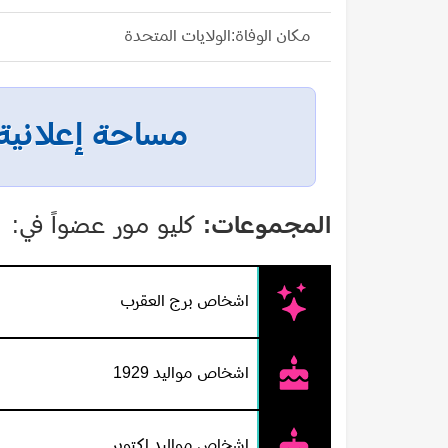
أفلام للجريمة الدرامية بأدوار ثانوية مثيرة خصوص
مكان الوفاة:الولايات المتحدة
من الدرجة الثانية، إلا أنه حقق نجاحا كبيرا فى شباك
مساحة إعلانية
قنبلة فى شباك التذاكر، إلا إنها تركت صناعة السينما
وتزوجت عام ١٩٦١ من قطب العقارات هير
المجموعات:
كليو مور عضواً في:
من نوبة قلبية عام ١٩٧٣ عن عمر يناهز ٤٤ عاما.
اشخاص برج العقرب
اشخاص مواليد 1929
اشخاص مواليد اكتوبر