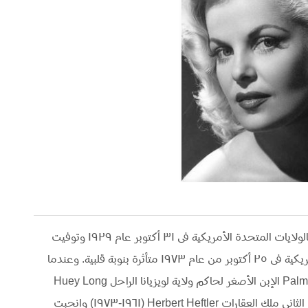
ممثلة أمريكية ولدت فى باتون روج بولاية لويزيانا بالولايات المتحدة الأمريكية فى ٣١ أكتوبر عام ١٩٢٩ وتوفيت
فى إنجلوود بولاية كاليفورنيا بالولايات المتحدة الأمريكية فى ٢٥ أكتوبر من عام ١٩٧٣ متأثرة بنوبة قلبية. وعندما
كان عمرها ١٥ عاما، تزوجت كليو مور من Palmer Long الإبن الأصغر لحاكم ولاية لويزيانا الراحل Huey Long
(ملك السمك) وإستمر الزواج ٦ أسابيع، وكان زوجها الثانى ملك العقارات Herbert Heftler (١٩٦١-١٩٧٣) وانجبت