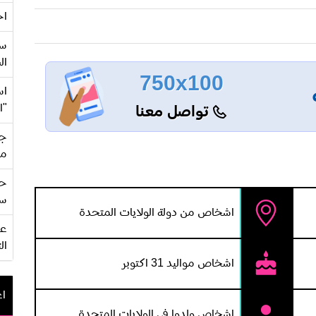
اح
ا مع الكاتب والمنتج والمخرج هوج هاس الذى شاركها أيضا
التمثيل فى فيلم سحر غريب ١٩٥٢ و إعتراف فتاة واحدة ١٩٥٣ و زوجة جارك ١٩٥٣ و الطعم ١٩٥٤ و المرأة
سع
ال
الأخرى ١٩٥٤، مما جعل لها جمهورا عريضا، وقدمت فيلم Women's Prison 1955 وعلى الرغم من انه فيلم
750x100
 التذاكر، لتوقع عقداً مع شركة يونيفرسال التى إستغلتها فى
اس
دور عاهرة فى فيلم Hold Back Tomorrow 1955 ، ورغم تألقها اللافت فى فيلم Hit and Run 1957 وكانت
"ا
تواصل معنا
 إلى الأبد، واتجهت للعمل بالبناء، وتألقت كسيدة أعمال،
جي
برت هيفتلر، وإستقرت فى حياتها الإجتماعية والمنزلية، وتموت فجأة
من
حف
سو
اشخاص من دولة الولايات المتحدة
ال
اشخاص مواليد 31 اكتوبر
اع
اشخاص ولدوا في الولايات المتحدة