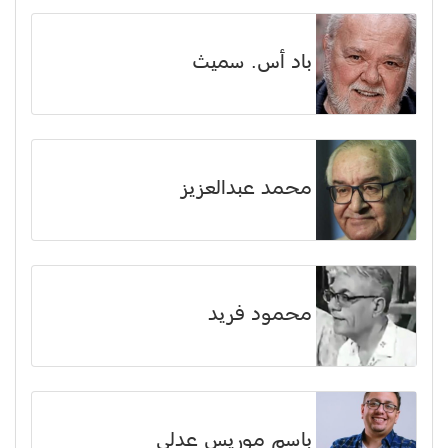
باد أس. سميث
محمد عبدالعزيز
محمود فريد
باسم موريس عدلي