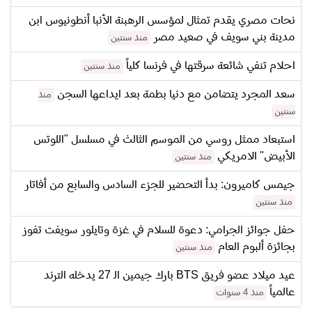
نحات مصري يقدم تمثال لمؤسس الرهبنة الأنبا أنطونيوس ابن
مدينة بني سويف في صعيد مصر
منذ سنتين
احلام تنفي شائعة سرقتها في فرنسا كلياً
منذ سنتين
سعد المجرد يتضامن مع دنيا بطمة بعد ايداعها السجن
منذ
سنتين
استبعاد ممثل روسي من الموسم الثالث في مسلسل "اللوتس
الأبيض" الامريكي
منذ سنتين
جيمس كاميرون: بدأ التحضير للجزء السادس والسابع من أفاتار
منذ سنتين
حفل جوائز الجرامي: دعوة للسلام في غزة وتايلور سويفت تفوز
بجائزة ألبوم العام
منذ سنتين
عيد ميلاد عضو فريق BTS بارك جيمين الـ 27 يدخله الترند
عالمياً
منذ 4 سنوات