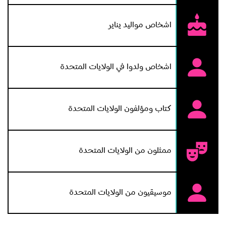
Brass Monkey1948وفيلم Silk Noose1948.كان
اشخاص مواليد يناير
لمشاكلهاالصحية
من دوسنتاريا مزمنة وملاريا والتهاب رئوى والتهاب بطن
الرحم الذى حرمها
اشخاص ولدوا في الولايات المتحدة
من الإنجاب،بالاضافة لإصابتها بالاكتئاب لإلغاء عقدها مع
شركة فوكس ،
وفشل زيجاتها،سببا لتناولها جرعة زائدة من منوم Seconal
كتاب ومؤلفون الولايات المتحدة
أدت الى موتها
فى سن مبكرة(٢٩ سنه).
ممثلون من الولايات المتحدة
موسيقيون من الولايات المتحدة