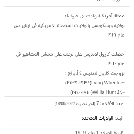
ممثلة أمريكية ولدت فى فيرشيلد
بولاية ويسكونسن بالولايات المتحدة الامريكية فى ١يناير من
عام ١٩١٩
حصلت كارول لانديس على نجمة على ممشى المشاهير فى
عام ١٩٦٠.
تزوجت كارول لانديس ٤ أزواج :
~Irving Wheeler(١٩٣٤-١٩٣٩).
~.Willis Hunt Jr(١٩٤٠-١٩٤٠)
~Capt. Thomas C. Wallace(١٩٤٣-١٩٤٥)
عدد الأفلام: 7
(آخر تحديث:18/09/2022)
~W. Horace Schmidlapp(١٩٤٥-١٩٤٨)
البلد:
الولايات المتحدة
والأخير ظلت معه الى ان ماتت منتحرة فى ٥ يوليه من عام
١٩٤٨ فى
تاريخ الميلاد:1 يناير 1919