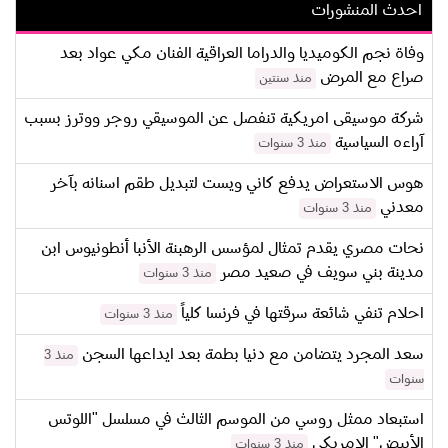
احدث المنشورات
وفاة نجم الكوميديا والدراما العراقية الفنان مكي عواد بعد
صراع مع المرض
منذ سنتين
شركة موسيقى امريكية تنفصل عن الموسيقي روجر ووترز بسبب
آراءه السياسية
منذ 3 سنوات
هوس الاستعراض يدفع كاني ويست لتبديل طقم اسنانه بآخر
معدني
منذ 3 سنوات
نحات مصري يقدم تمثال لمؤسس الرهبنة الأنبا أنطونيوس ابن
مدينة بني سويف في صعيد مصر
منذ 3 سنوات
احلام تنفي شائعة سرقتها في فرنسا كلياً
منذ 3 سنوات
سعد المجرد يتضامن مع دنيا بطمة بعد ايداعها السجن
منذ 3
سنوات
استبعاد ممثل روسي من الموسم الثالث في مسلسل "اللوتس
الأبيض" الامريكي
منذ 3 سنوات