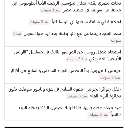
نحات مصري يقدم تمثال لمؤسس الرهبنة الأنبا أنطونيوس ابن
مدينة بني سويف في صعيد مصر
منذ 3 سنوات
احلام تنفي شائعة سرقتها في فرنسا كلياً
منذ 3 سنوات
سعد المجرد يتضامن مع دنيا بطمة بعد ايداعها السجن
منذ 3
سنوات
استبعاد ممثل روسي من الموسم الثالث في مسلسل "اللوتس
الأبيض" الامريكي
منذ 3 سنوات
جيمس كاميرون: بدأ التحضير للجزء السادس والسابع من أفاتار
منذ 3 سنوات
حفل جوائز الجرامي: دعوة للسلام في غزة وتايلور سويفت تفوز
بجائزة ألبوم العام
منذ 3 سنوات
عيد ميلاد عضو فريق BTS بارك جيمين الـ 27 يدخله الترند
عالمياً
منذ 4 سنوات