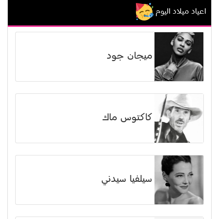
اعياد ميلاد اليوم
ميجان جود
كاكتوس ماك
سيلفيا سيدني