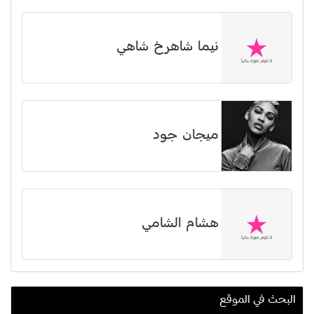
نیما شاهرخ شاهي
ميجان جود
هشام الشامي
البحث في الموقع
غنوة محمد علي