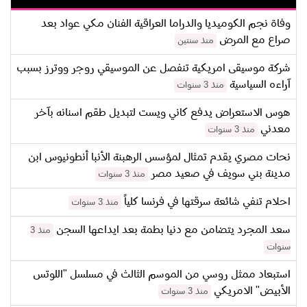
وفاة نجم الكوميديا والدراما العراقية الفنان مكي عواد بعد
صراع مع المرض
منذ سنتين
شركة موسيقى امريكية تنفصل عن الموسيقي روجر ووترز بسبب
آراءه السياسية
منذ 3 سنوات
هوس الاستعراض يدفع كاني ويست لتبديل طقم اسنانه بآخر
معدني
منذ 3 سنوات
نحات مصري يقدم تمثال لمؤسس الرهبنة الأنبا أنطونيوس ابن
مدينة بني سويف في صعيد مصر
منذ 3 سنوات
احلام تنفي شائعة سرقتها في فرنسا كلياً
منذ 3 سنوات
سعد المجرد يتضامن مع دنيا بطمة بعد ايداعها السجن
منذ 3
سنوات
استبعاد ممثل روسي من الموسم الثالث في مسلسل "اللوتس
الأبيض" الامريكي
منذ 3 سنوات