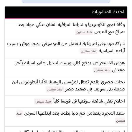
احدث المنشورات
وفاة نجم الكوميديا والدراما العراقية الفنان مكي عواد بعد
صراع مع المرض
منذ سنتين
شركة موسيقى امريكية تنفصل عن الموسيقي روجر ووترز بسبب
آراءه السياسية
منذ سنتين
هوس الاستعراض يدفع كاني ويست لتبديل طقم اسنانه بآخر
معدني
منذ سنتين
نحات مصري يقدم تمثال لمؤسس الرهبنة الأنبا أنطونيوس ابن
مدينة بني سويف في صعيد مصر
منذ سنتين
احلام تنفي شائعة سرقتها في فرنسا كلياً
منذ سنتين
سعد المجرد يتضامن مع دنيا بطمة بعد ايداعها السجن
منذ
سنتين