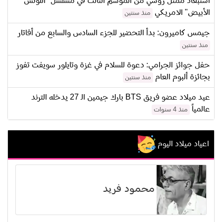
استبعاد ممثل روسي من الموسم الثالث في مسلسل "اللوتس
الأبيض" الامريكي
منذ سنتين
جيمس كاميرون: بدأ التحضير للجزء السادس والسابع من أفاتار
منذ سنتين
حفل جوائز الجرامي: دعوة للسلام في غزة وتايلور سويفت تفوز
بجائزة ألبوم العام
منذ سنتين
عيد ميلاد عضو فريق BTS بارك جيمين الـ 27 يدخله الترند
عالمياً
منذ 4 سنوات
اعياد ميلاد اليوم
محمود فريد