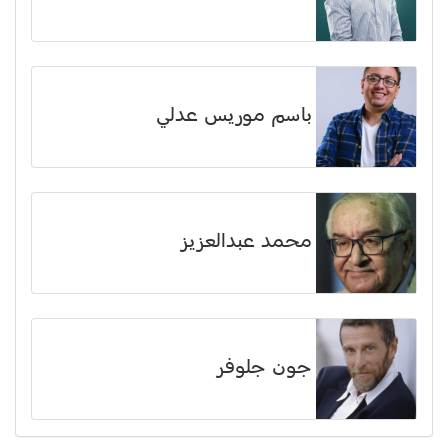
باسم موريس عدلي
محمد عبدالعزيز
جون جلوفر