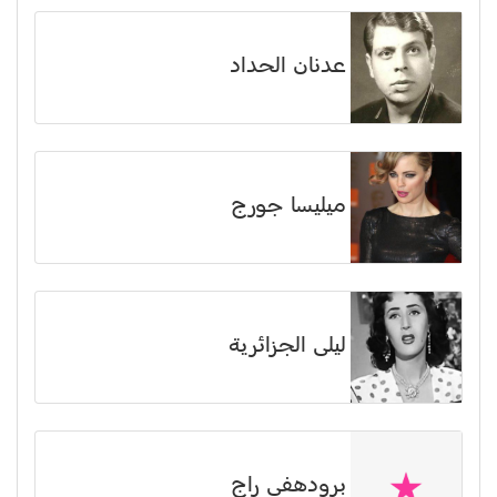
عدنان الحداد
ميليسا جورج
ليلى الجزائرية
برودهفي راج