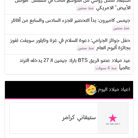
استبعاد ممثل روسي من الموسم الثالث في مسلسل "اللوتس
الأبيض" الامريكي
منذ سنتين
جيمس كاميرون: بدأ التحضير للجزء السادس والسابع من أفاتار
منذ سنتين
حفل جوائز الجرامي: دعوة للسلام في غزة وتايلور سويفت تفوز
بجائزة ألبوم العام
منذ سنتين
عيد ميلاد عضو فريق BTS بارك جيمين الـ 27 يدخله الترند
عالمياً
منذ 4 سنوات
اعياد ميلاد اليوم
ستيفاني كرامر