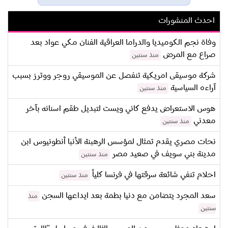
احدث المنشورات
وفاة نجم الكوميديا والدراما العراقية الفنان مكي عواد بعد
صراع مع المرض
منذ سنتين
شركة موسيقى امريكية تنفصل عن الموسيقي روجر ووترز بسبب
آراءه السياسية
منذ سنتين
هوس الاستعراض يدفع كاني ويست لتبديل طقم اسنانه بآخر
معدني
منذ سنتين
نحات مصري يقدم تمثال لمؤسس الرهبنة الأنبا أنطونيوس ابن
مدينة بني سويف في صعيد مصر
منذ سنتين
احلام تنفي شائعة سرقتها في فرنسا كلياً
منذ سنتين
سعد المجرد يتضامن مع دنيا بطمة بعد ايداعها السجن
منذ
سنتين