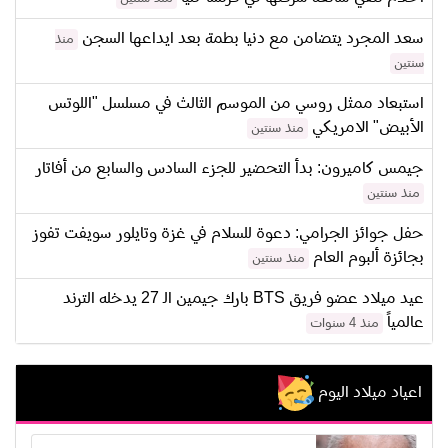
سعد المجرد يتضامن مع دنيا بطمة بعد ايداعها السجن
منذ
سنتين
استبعاد ممثل روسي من الموسم الثالث في مسلسل "اللوتس
الأبيض" الامريكي
منذ سنتين
جيمس كاميرون: بدأ التحضير للجزء السادس والسابع من أفاتار
منذ سنتين
حفل جوائز الجرامي: دعوة للسلام في غزة وتايلور سويفت تفوز
بجائزة ألبوم العام
منذ سنتين
عيد ميلاد عضو فريق BTS بارك جيمين الـ 27 يدخله الترند
عالمياً
منذ 4 سنوات
اعياد ميلاد اليوم