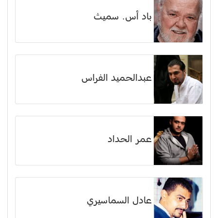
باد أس. سميث
عبدالحميد الفراس
عمر الحداد
عادل السماسيري