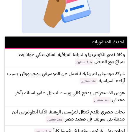
احدث المنشورات
وفاة نجم الكوميديا والدراما العراقية الفنان مكي عواد بعد
صراع مع المرض
منذ سنتين
شركة موسيقى امريكية تنفصل عن الموسيقي روجر ووترز بسبب
آراءه السياسية
منذ سنتين
هوس الاستعراض يدفع كاني ويست لتبديل طقم اسنانه بآخر
معدني
منذ سنتين
نحات مصري يقدم تمثال لمؤسس الرهبنة الأنبا أنطونيوس ابن
مدينة بني سويف في صعيد مصر
منذ سنتين
احلام تنفي شائعة سرقتها في فرنسا كلياً
منذ سنتين