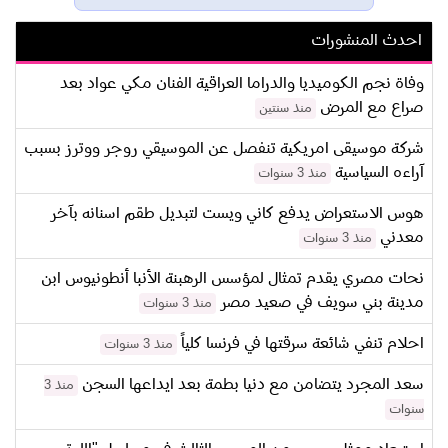
احدث المنشورات
وفاة نجم الكوميديا والدراما العراقية الفنان مكي عواد بعد
صراع مع المرض
منذ سنتين
شركة موسيقى امريكية تنفصل عن الموسيقي روجر ووترز بسبب
آراءه السياسية
منذ 3 سنوات
هوس الاستعراض يدفع كاني ويست لتبديل طقم اسنانه بآخر
معدني
منذ 3 سنوات
نحات مصري يقدم تمثال لمؤسس الرهبنة الأنبا أنطونيوس ابن
مدينة بني سويف في صعيد مصر
منذ 3 سنوات
احلام تنفي شائعة سرقتها في فرنسا كلياً
منذ 3 سنوات
سعد المجرد يتضامن مع دنيا بطمة بعد ايداعها السجن
منذ 3
سنوات