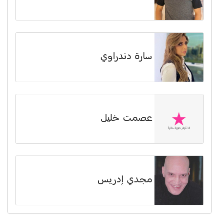
سارة دندراوي
عصمت خليل
مجدي إدريس