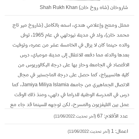
شاروخان (شاه روخ خان) Shah Rukh Khan
ممثل ومنتج وإعلامي هندي، اسمه بالكامل (شاروخ مير تاج
محمد خان)، ولد في مدينة نيودلهي في عام 1965، توفى
والده حينما كان لا يزال في الخامسة عشر من عمره، وتوفيت
بعدها والدته مما دفعه للانتقال إلى مدينة مومباي، درس
الاقتصاد في الجامعة وحاز بها على درجة البكالوريوس من
كلية هانسييراج، كما حصل على درجة الماجستير في مجال
الاتصال الجماهيري من جامعة Jamiya Miliya Islamia، كما
درس في المدرسة الوطنية للدراما في دلهي، ومنذ ذلك الوقت
عمل بين التليفزيون والمسرح، لكن توجهه للسينما قد جاء مع
مطلع التسعينات من خلال فيلم Diwana، وتبعه بعدد كبير
عدد الأفلام: 67
(آخر تحديث:11/06/2022)
من الأفلام التي جعلت منه واحدًا من نجوم الصف الأول في
اعمال: 1
(آخر تحديث:11/06/2022)
السينما الهندية، والتي كان أكثرها أفلام رومانسية وحركية،