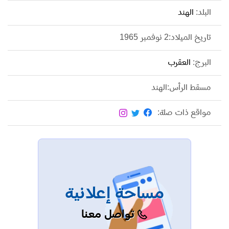
منها: (Bazigaar، Anjaam، Dilwale Dulhaniya Le
البلد:
الهند
Jayenge، My Name is Khan، Chakde! India). تم تكريم
تاريخ الميلاد:2 نوفمبر 1965
شاروخان عن مجمل مسيرته الفنية والانسانية في عدد كبير
من المحافل الدولية، فتم تكريمه من الحكومة الهندية، ومن
البرج:
العقرب
إدارة مهرجان دبي السينمائي الدولي ومن منظمة اليونسكو.
مسقط الرأس:الهند
مواقع ذات صلة:
مساحة إعلانية
تواصل معنا