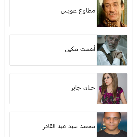
مطاوع عويس
أهمت مكين
حنان جابر
محمد سيد عبد القادر