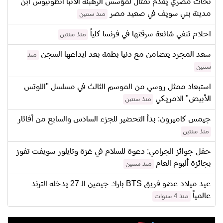
نحات مصري يقدم تمثال لمؤسس الرهبنة الأنبا أنطونيوس ابن
مدينة بني سويف في صعيد مصر
منذ سنتين
احلام تنفي شائعة سرقتها في فرنسا كلياً
منذ سنتين
سعد المجرد يتضامن مع دنيا بطمة بعد ايداعها السجن
منذ
سنتين
استبعاد ممثل روسي من الموسم الثالث في مسلسل "اللوتس
الأبيض" الامريكي
منذ سنتين
جيمس كاميرون: بدأ التحضير للجزء السادس والسابع من أفاتار
منذ سنتين
حفل جوائز الجرامي: دعوة للسلام في غزة وتايلور سويفت تفوز
بجائزة ألبوم العام
منذ سنتين
عيد ميلاد عضو فريق BTS بارك جيمين الـ 27 يدخله الترند
عالمياً
منذ 4 سنوات