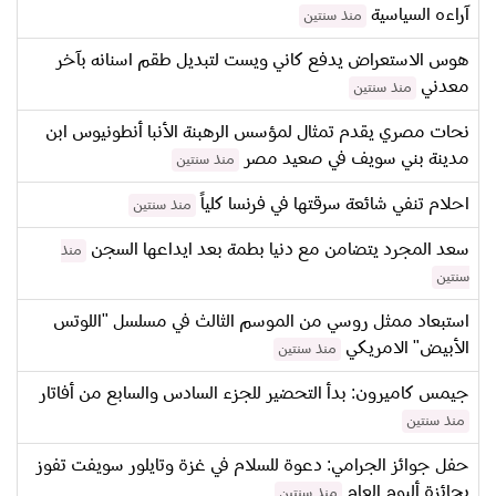
آراءه السياسية
منذ سنتين
هوس الاستعراض يدفع كاني ويست لتبديل طقم اسنانه بآخر
معدني
منذ سنتين
نحات مصري يقدم تمثال لمؤسس الرهبنة الأنبا أنطونيوس ابن
مدينة بني سويف في صعيد مصر
منذ سنتين
احلام تنفي شائعة سرقتها في فرنسا كلياً
منذ سنتين
سعد المجرد يتضامن مع دنيا بطمة بعد ايداعها السجن
منذ
سنتين
استبعاد ممثل روسي من الموسم الثالث في مسلسل "اللوتس
الأبيض" الامريكي
منذ سنتين
جيمس كاميرون: بدأ التحضير للجزء السادس والسابع من أفاتار
منذ سنتين
حفل جوائز الجرامي: دعوة للسلام في غزة وتايلور سويفت تفوز
بجائزة ألبوم العام
منذ سنتين