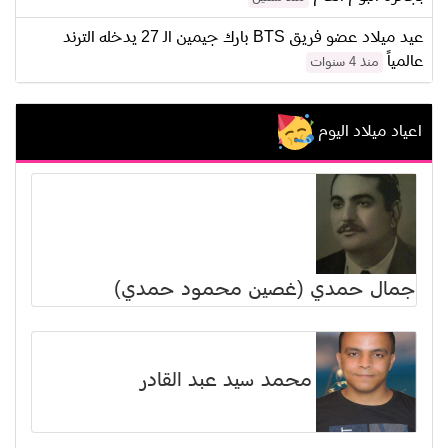
عيد ميلاد عضو فريق BTS بارك جيمين الـ 27 يدخله الترند
عالمياً
منذ 4 سنوات
اعياد ميلاد اليوم
جمال حمدي (غصين محمود حمدي)
محمد سيد عبد القادر