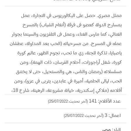
ممثل مصري. حصل على البكالوريوس في التجارة، عمل
بمسارح الدولة كعضو فى فرقة (أنغام الشباب) بالمسرح
الغنائي، كما مارس الغناء، وعمل فى التلفزيون والسينما بجوار
عمله في المسرح. من مسرحياته (الحب بعد المداولة، عطشان
ياصبايا، تذكرة للجنة، زي ما تحب، نجوم الظهر، عالم كورة
كورة، شغل أراجوزات، أحلام الفرسان، ذات الهمة)، ومن
مسلسلاته (رمضان والناس، هي والمستحيل، حتى لا يختنق
الحب، ليالى الحلمية، أميرة في عابدين، يتربى في عزو)، ومن
أفلامه (ملاكي إسكندرية، خيانة مشروعة، الرهينة، شارع 18،
حين ميسرة).
عدد الأفلام: 141
(آخر تحديث:25/07/2022)
اعمال: 3
(آخر تحديث:25/07/2022)
البلد:
مصر