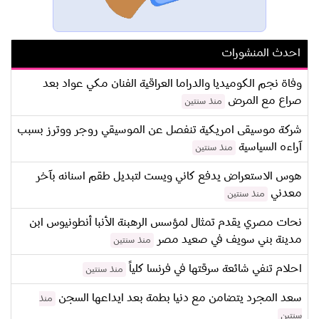
احدث المنشورات
وفاة نجم الكوميديا والدراما العراقية الفنان مكي عواد بعد
صراع مع المرض
منذ سنتين
شركة موسيقى امريكية تنفصل عن الموسيقي روجر ووترز بسبب
آراءه السياسية
منذ سنتين
هوس الاستعراض يدفع كاني ويست لتبديل طقم اسنانه بآخر
معدني
منذ سنتين
نحات مصري يقدم تمثال لمؤسس الرهبنة الأنبا أنطونيوس ابن
مدينة بني سويف في صعيد مصر
منذ سنتين
احلام تنفي شائعة سرقتها في فرنسا كلياً
منذ سنتين
سعد المجرد يتضامن مع دنيا بطمة بعد ايداعها السجن
منذ
سنتين