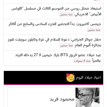
استبعاد ممثل روسي من الموسم الثالث في مسلسل "اللوتس
الأبيض" الامريكي
منذ سنتين
جيمس كاميرون: بدأ التحضير للجزء السادس والسابع من أفاتار
منذ سنتين
حفل جوائز الجرامي: دعوة للسلام في غزة وتايلور سويفت تفوز
بجائزة ألبوم العام
منذ سنتين
عيد ميلاد عضو فريق BTS بارك جيمين الـ 27 يدخله الترند
عالمياً
منذ 4 سنوات
اعياد ميلاد اليوم
محمود فريد