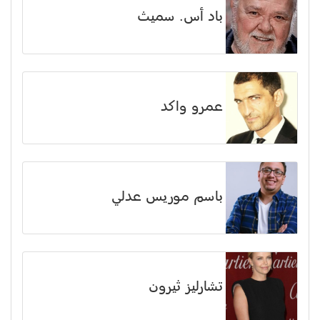
باد أس. سميث
عمرو واكد
باسم موريس عدلي
تشارليز ثيرون