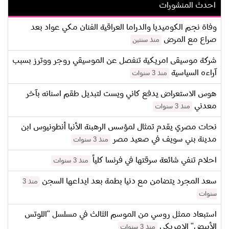
احدث المنشورات
وفاة نجم الكوميديا والدراما العراقية الفنان مكي عواد بعد
صراع مع المرض
منذ سنتين
شركة موسيقى امريكية تنفصل عن الموسيقي روجر ووترز بسبب
آراءه السياسية
منذ 3 سنوات
هوس الاستعراض يدفع كاني ويست لتبديل طقم اسنانه بآخر
معدني
منذ 3 سنوات
نحات مصري يقدم تمثال لمؤسس الرهبنة الأنبا أنطونيوس ابن
مدينة بني سويف في صعيد مصر
منذ 3 سنوات
احلام تنفي شائعة سرقتها في فرنسا كلياً
منذ 3 سنوات
سعد المجرد يتضامن مع دنيا بطمة بعد ايداعها السجن
منذ 3
سنوات
استبعاد ممثل روسي من الموسم الثالث في مسلسل "اللوتس
الأبيض" الامريكي
منذ 3 سنوات