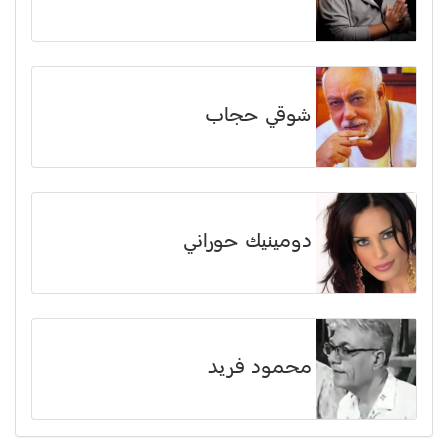
شوقي حجاب
دومينيك حوراني
محمود فريد