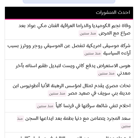
احدث المنشورات
وفاة نجم الكوميديا والدراما العراقية الفنان مكي عواد بعد
صراع مع المرض
منذ سنتين
شركة موسيقى امريكية تنفصل عن الموسيقي روجر ووترز بسبب
آراءه السياسية
منذ سنتين
هوس الاستعراض يدفع كاني ويست لتبديل طقم اسنانه بآخر
معدني
منذ سنتين
نحات مصري يقدم تمثال لمؤسس الرهبنة الأنبا أنطونيوس ابن
مدينة بني سويف في صعيد مصر
منذ سنتين
احلام تنفي شائعة سرقتها في فرنسا كلياً
منذ سنتين
سعد المجرد يتضامن مع دنيا بطمة بعد ايداعها السجن
منذ
سنتين