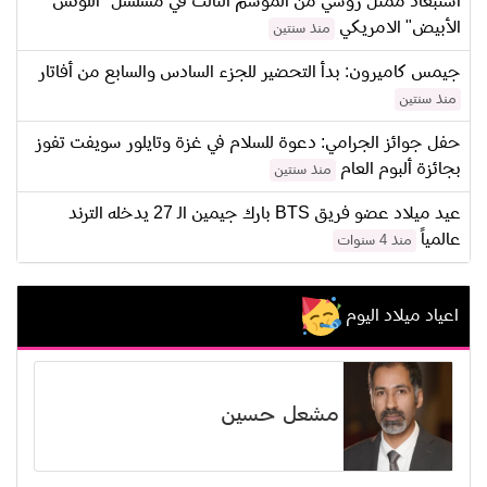
استبعاد ممثل روسي من الموسم الثالث في مسلسل "اللوتس
الأبيض" الامريكي
منذ سنتين
جيمس كاميرون: بدأ التحضير للجزء السادس والسابع من أفاتار
منذ سنتين
حفل جوائز الجرامي: دعوة للسلام في غزة وتايلور سويفت تفوز
بجائزة ألبوم العام
منذ سنتين
عيد ميلاد عضو فريق BTS بارك جيمين الـ 27 يدخله الترند
عالمياً
منذ 4 سنوات
اعياد ميلاد اليوم
مشعل حسين