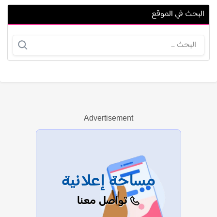
البحث في الموقع
باد أس. سميث
باسم موريس عدلي
Advertisement
عرض الكل
مساحة إعلانية
تواصل معنا